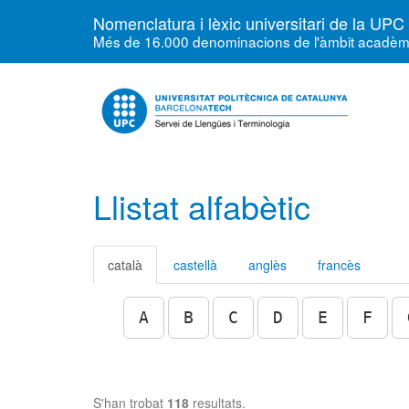
Nomenclatura i lèxic universitari de la UPC
Més de 16.000 denominacions de l'àmbit acadèmic, 
Llistat alfabètic
català
castellà
anglès
francès
A
B
C
D
E
F
S'han trobat
118
resultats.