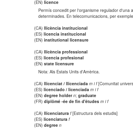
(EN)
licence
Permís concedit per l'organisme regulador d'una a
determinades. En telecomunicacions, per exemple, a
(CA)
llicència institucional
(ES)
licencia institucional
(EN)
institutional licensure
(CA)
llicència professional
(ES)
licencia profesional
(EN)
state licensure
Nota: Als Estats Units d'Amèrica.
(CA)
llicenciat / llicenciada
m i f
[Comunitat universi
(ES)
licenciado / licenciada
m i f
(EN)
degree holder
n
;
graduate
(FR)
diplômé -ée de fin d'études
m i f
(CA)
llicenciatura
f
[Estructura dels estudis]
(ES)
licenciatura
f
(EN)
degree
n