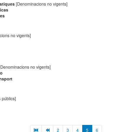
ístiques
[Denominacions no vigents]
ticas
ues
ions no vigents]
[Denominacions no vigents]
mo
ansport
 públics]
2
3
4
5
6