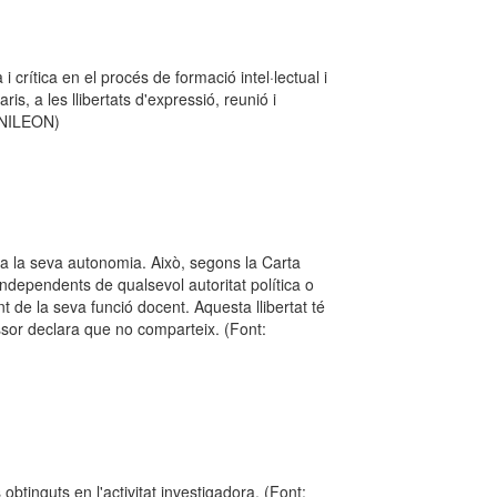
 i crítica en el procés de formació intel·lectual i
is, a les llibertats d'expressió, reunió i
 UNILEON)
r a la seva autonomia. Això, segons la Carta
ndependents de qualsevol autoritat política o
 de la seva funció docent. Aquesta llibertat té
essor declara que no comparteix. (Font:
s obtinguts en l'activitat investigadora. (Font: