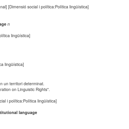
nal] [Dimensió social i política:Política lingüística]
uage
n
lítica lingüística]
ca lingüística]
 un territori determinat.
ation on Linguistic Rights".
al i política:Política lingüística]
stitutional language