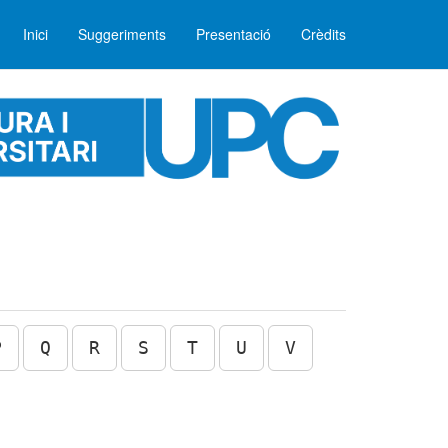
Inici
Suggeriments
Presentació
Crèdits
P
Q
R
S
T
U
V