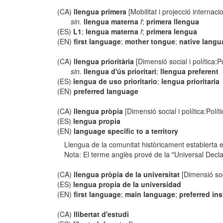
(CA)
llengua primera
[Mobilitat i projecció internacio
sin.
llengua materna
f
;
primera llengua
(ES)
L1
;
lengua materna
f
;
primera lengua
(EN)
first language
;
mother tongue
;
native lang
(CA)
llengua prioritària
[Dimensió social i política:Po
sin.
llengua d'ús prioritari
;
llengua preferent
(ES)
lengua de uso prioritario
;
lengua prioritaria
(EN)
preferred language
(CA)
llengua pròpia
[Dimensió social i política:Políti
(ES)
lengua propia
(EN)
language specific to a territory
Llengua de la comunitat històricament establerta en
Nota: El terme anglès prové de la "Universal Declar
(CA)
llengua pròpia de la universitat
[Dimensió soci
(ES)
lengua propia de la universidad
(EN)
first language
;
main language
;
preferred in
(CA)
llibertat d'estudi