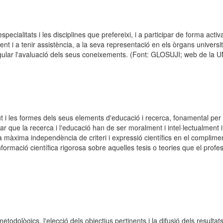
pecialitats i les disciplines que prefereixi, i a participar de forma activa
nt i a tenir assistència, a la seva representació en els òrgans universitar
egular l'avaluació dels seus coneixements. (Font: GLOSUJI; web de la
ngut i les formes dels seus elements d'educació i recerca, fonamental pe
 que la recerca i l'educació han de ser moralment i intel·lectualment i
màxima independència de criteri i expressió científics en el compliment
nformació científica rigorosa sobre aquelles tesis o teories que el prof
s metodològics, l'elecció dels objectius pertinents i la difusió dels resultat