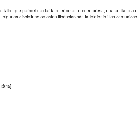
ctivitat que permet de dur-la a terme en una empresa, una entitat o a u
lgunes disciplines on calen llicències són la telefonia i les comunicac
tària]