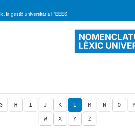
la gestió universitària i l'EEES
G
H
I
J
K
L
M
N
O
W
X
Y
Z