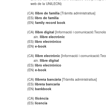
web de la UNILEON)
(CA)
llibre de família
[Tràmits administratius]
(ES)
libro de familia
(EN)
family record book
(CA)
llibre digital
[Informació i comunicació:Tecnolo
sin.
llibre electrònic
(ES)
libro electrónico
(EN)
e-book
(CA)
llibre electrònic
[Informació i comunicació:Tecn
sin.
llibre digital
(ES)
libro electrónico
(EN)
e-book
(CA)
llibreta bancària
[Tràmits administratius]
(ES)
libreta bancaria
(EN)
bankbook
(CA)
llicència
(ES)
licencia