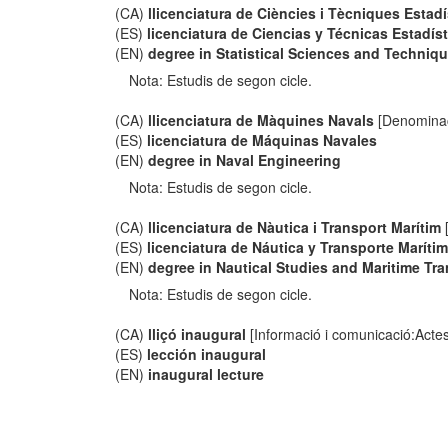
(CA)
llicenciatura de Ciències i Tècniques Estad
(ES)
licenciatura de Ciencias y Técnicas Estadís
(EN)
degree in Statistical Sciences and Techniq
Nota: Estudis de segon cicle.
(CA)
llicenciatura de Màquines Navals
[Denominac
(ES)
licenciatura de Máquinas Navales
(EN)
degree in Naval Engineering
Nota: Estudis de segon cicle.
(CA)
llicenciatura de Nàutica i Transport Marítim
(ES)
licenciatura de Náutica y Transporte Maríti
(EN)
degree in Nautical Studies and Maritime Tr
Nota: Estudis de segon cicle.
(CA)
lliçó inaugural
[Informació i comunicació:Actes
(ES)
lección inaugural
(EN)
inaugural lecture