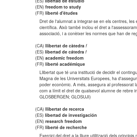
(ES)
libertad de estudio
(EN)
freedom to study
(FR)
liberté d'études
Dret de l'alumnat a integrar-se en els centres, les es
científica. Això també inclou el dret a l'assessorame
associació, i a conèixer les normes que han de r
(CA)
llibertat de càtedra
f
(ES)
libertad de cátedra
f
(EN)
academic freedom
(FR)
liberté académique
Llibertat que té una institució de decidir el conti
Magna de les Universitats Europees, ha d'assegurar
poder econòmic. A més, assegura al professorat la 
com a límit el dret de qualsevol alumne de rebre i
GLOSBERGEN; GLOSUJI)
(CA)
llibertat de recerca
(ES)
libertad de investigación
(EN)
research freedom
(FR)
liberté de recherche
Exercici del dret a la lliure utilització dels principi