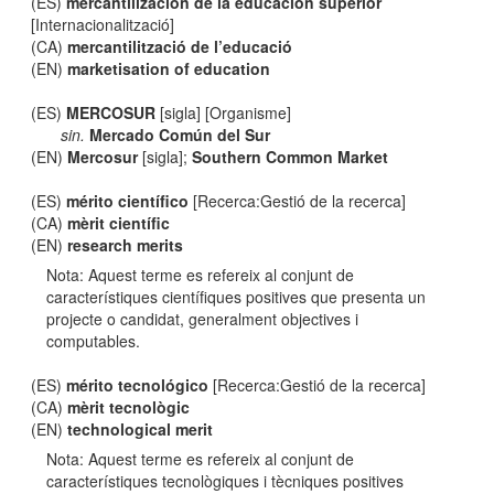
(ES)
mercantilización de la educación superior
[Internacionalització]
(CA)
mercantilització de l’educació
(EN)
marketisation of education
(ES)
MERCOSUR
[sigla] [Organisme]
sin.
Mercado Común del Sur
(EN)
Mercosur
[sigla];
Southern Common Market
(ES)
mérito científico
[Recerca:Gestió de la recerca]
(CA)
mèrit científic
(EN)
research merits
Nota: Aquest terme es refereix al conjunt de
característiques científiques positives que presenta un
projecte o candidat, generalment objectives i
computables.
(ES)
mérito tecnológico
[Recerca:Gestió de la recerca]
(CA)
mèrit tecnològic
(EN)
technological merit
Nota: Aquest terme es refereix al conjunt de
característiques tecnològiques i tècniques positives