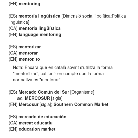
(EN)
mentoring
(ES)
mentoría lingüística
[Dimensió social i política:Política
lingüística]
(CA)
mentoria lingüística
(EN)
language mentoring
(ES)
mentorizar
(CA)
mentorar
(EN)
mentor, to
Nota: Encara que en català sovint s'utilitza la forma
"mentoritzar", cal tenir en compte que la forma
normativa és "mentorar".
(ES)
Mercado Común del Sur
[Organisme]
sin.
MERCOSUR
[sigla]
(EN)
Mercosur
[sigla];
Southern Common Market
(ES)
mercado de educación
(CA)
mercat educatiu
(EN)
education market