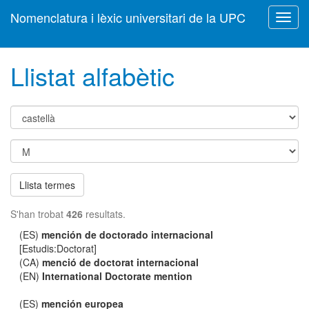
Nomenclatura i lèxic universitari de la UPC
Toggl
navig
Llistat alfabètic
Llista termes
S'han trobat
426
resultats.
(ES)
mención de doctorado internacional
[Estudis:Doctorat]
(CA)
menció de doctorat internacional
(EN)
International Doctorate mention
(ES)
mención europea