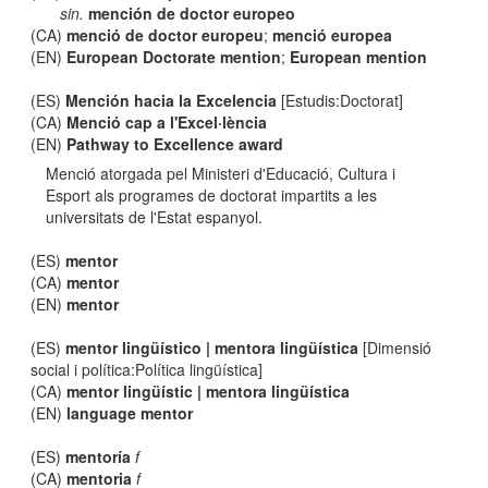
sin.
mención de doctor europeo
(CA)
menció de doctor europeu
;
menció europea
(EN)
European Doctorate mention
;
European mention
(ES)
Mención hacia la Excelencia
[Estudis:Doctorat]
(CA)
Menció cap a l'Excel·lència
(EN)
Pathway to Excellence award
Menció atorgada pel Ministeri d'Educació, Cultura i
Esport als programes de doctorat impartits a les
universitats de l'Estat espanyol.
(ES)
mentor
(CA)
mentor
(EN)
mentor
(ES)
mentor lingüístico | mentora lingüística
[Dimensió
social i política:Política lingüística]
(CA)
mentor lingüístic | mentora lingüística
(EN)
language mentor
(ES)
mentoría
f
(CA)
mentoria
f