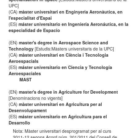
UPC]
(CA)
màster universitari en Enginyeria Aeronàutica, en
l'especialitat d'Espai
(ES)
máster universitario en Ingeniería Aeronáutica, en la
especialidad de Espacio
(EN)
master's degree in Aerospace Science and
Technology
[Estudis:Màsters universitaris de la UPC]
(CA)
màster universitari en Ciència i Tecnologia
Aeroespacials
(ES)
máster universitario en Ciencia y Tecnología
Aeroespaciales
MAST
(EN)
master's degree in Agriculture for Development
[Denominacions no vigents]
(CA)
màster universitari en Agricultura per al
Desenvolupament
(ES)
máster universitario en Agricultura para el
Desarrollo
Nota: Màster universitari desprogramat per al curs
2011-12 segons Acord núm. 201/2011 del Consell de