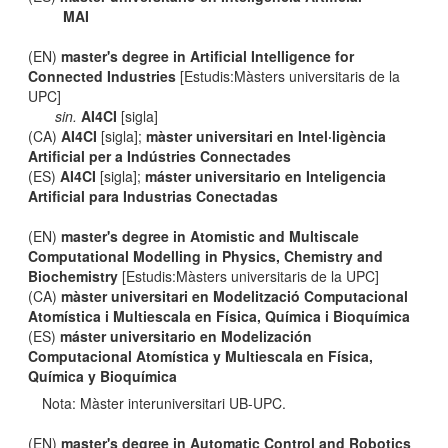
MAI
(EN)
master's degree in Artificial Intelligence for
Connected Industries
[Estudis:Màsters universitaris de la
UPC]
sin.
AI4CI
[sigla]
(CA)
AI4CI
[sigla];
màster universitari en Intel·ligència
Artificial per a Indústries Connectades
(ES)
AI4CI
[sigla];
máster universitario en Inteligencia
Artificial para Industrias Conectadas
(EN)
master's degree in Atomistic and Multiscale
Computational Modelling in Physics, Chemistry and
Biochemistry
[Estudis:Màsters universitaris de la UPC]
(CA)
màster universitari en Modelització Computacional
Atomística i Multiescala en Física, Química i Bioquímica
(ES)
máster universitario en Modelización
Computacional Atomística y Multiescala en Física,
Química y Bioquímica
Nota: Màster interuniversitari UB-UPC.
(EN)
master's degree in Automatic Control and Robotics