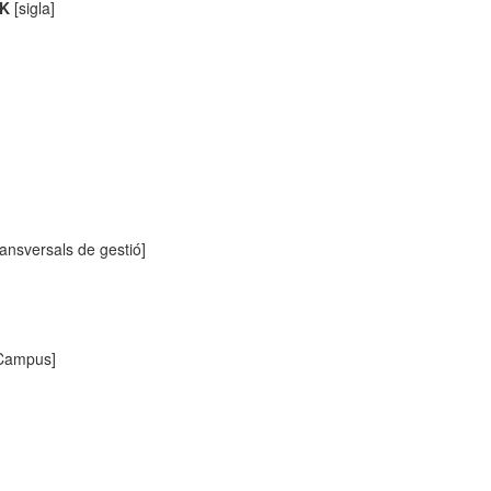
SK
[sigla]
ransversals de gestió]
 Campus]