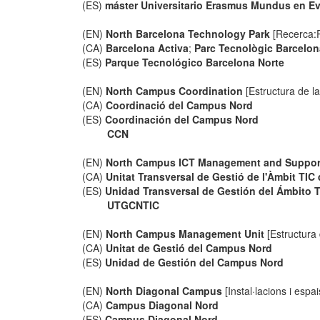
(ES)
máster Universitario Erasmus Mundus en Eva
(EN)
North Barcelona Technology Park
[Recerca:Pa
(CA)
Barcelona Activa
;
Parc Tecnològic Barcelo
(ES)
Parque Tecnológico Barcelona Norte
(EN)
North Campus Coordination
[Estructura de l
(CA)
Coordinació del Campus Nord
(ES)
Coordinación del Campus Nord
CCN
(EN)
North Campus ICT Management and Support
(CA)
Unitat Transversal de Gestió de l'Àmbit TI
(ES)
Unidad Transversal de Gestión del Ámbito 
UTGCNTIC
(EN)
North Campus Management Unit
[Estructura
(CA)
Unitat de Gestió del Campus Nord
(ES)
Unidad de Gestión del Campus Nord
(EN)
North Diagonal Campus
[Instal·lacions i espa
(CA)
Campus Diagonal Nord
(ES)
Campus Diagonal Nord