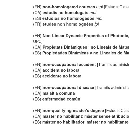
(EN)
non-homologated courses
n pl
[Estudis:Classi
(CA)
estudis no homologats
mpl
(ES)
estudios no homologados
mpl
(FR)
études non homologuées
fpl
(EN)
Non-Linear Dynamic Properties of Photonic,
UPC]
(CA)
Propietats Dinàmiques i no Lineals de Materi
(ES)
Propiedades Dinámicas y no Lineales de Mat
(EN)
non-occupational accident
[Tràmits administr
(CA)
accident no laboral
(ES)
accidente no laboral
(EN)
non-occupational disease
[Tràmits administra
(CA)
malaltia comuna
(ES)
enfermedad común
(EN)
non-qualifying master's degree
[Estudis:Class
(CA)
màster no habilitant
;
màster sense atribuci
(ES)
máster no habilitador
;
máster no habilitante