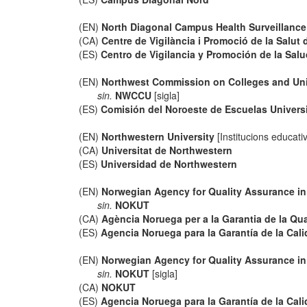
(EN)
North Diagonal Campus Health Surveillance
(CA)
Centre de Vigilància i Promoció de la Salu
(ES)
Centro de Vigilancia y Promoción de la Sa
(EN)
Northwest Commission on Colleges and Uni
sin.
NWCCU
[sigla]
(ES)
Comisión del Noroeste de Escuelas Universi
(EN)
Northwestern University
[Institucions educati
(CA)
Universitat de Northwestern
(ES)
Universidad de Northwestern
(EN)
Norwegian Agency for Quality Assurance i
sin.
NOKUT
(CA)
Agència Noruega per a la Garantia de la Qua
(ES)
Agencia Noruega para la Garantía de la Cal
(EN)
Norwegian Agency for Quality Assurance i
sin.
NOKUT
[sigla]
(CA)
NOKUT
(ES)
Agencia Noruega para la Garantía de la Cal