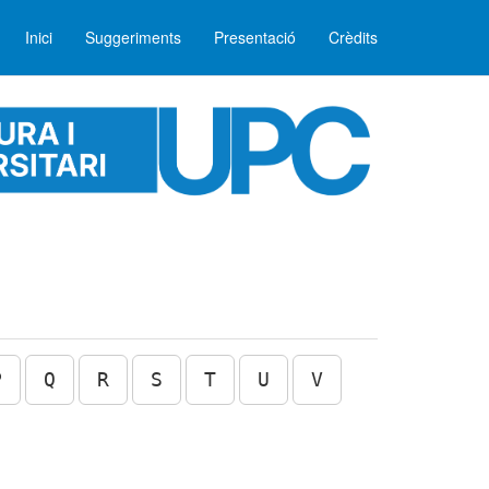
Inici
Suggeriments
Presentació
Crèdits
P
Q
R
S
T
U
V