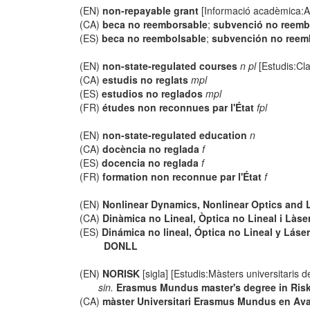
(EN)
non-repayable grant
[Informació acadèmica:Aj
(CA)
beca no reemborsable
;
subvenció no reemb
(ES)
beca no reembolsable
;
subvención no reem
(EN)
non-state-regulated courses
n pl
[Estudis:Clas
(CA)
estudis no reglats
mpl
(ES)
estudios no reglados
mpl
(FR)
études non reconnues par l'État
fpl
(EN)
non-state-regulated education
n
(CA)
docència no reglada
f
(ES)
docencia no reglada
f
(FR)
formation non reconnue par l'État
f
(EN)
Nonlinear Dynamics, Nonlinear Optics and 
(CA)
Dinàmica no Lineal, Òptica no Lineal i Làse
(ES)
Dinámica no lineal, Óptica no Lineal y Láse
DONLL
(EN)
NORISK
[sigla] [Estudis:Màsters universitaris 
sin.
Erasmus Mundus master's degree in Risk
(CA)
màster Universitari Erasmus Mundus en Avalu