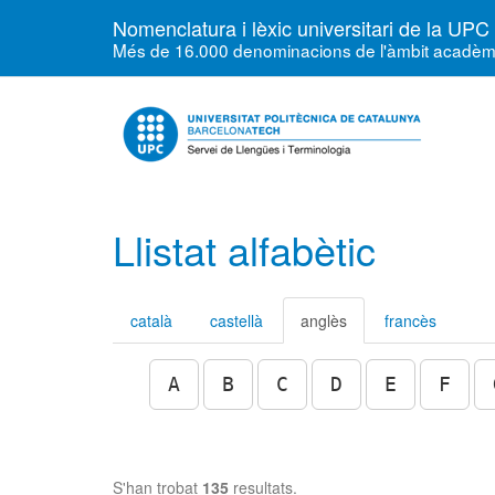
Nomenclatura i lèxic universitari de la UPC
Més de 16.000 denominacions de l'àmbit acadèmic, 
Llistat alfabètic
català
castellà
anglès
francès
A
B
C
D
E
F
S'han trobat
135
resultats.