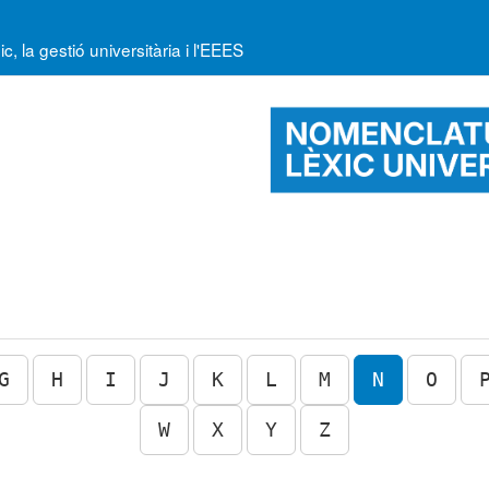
la gestió universitària i l'EEES
G
H
I
J
K
L
M
N
O
W
X
Y
Z