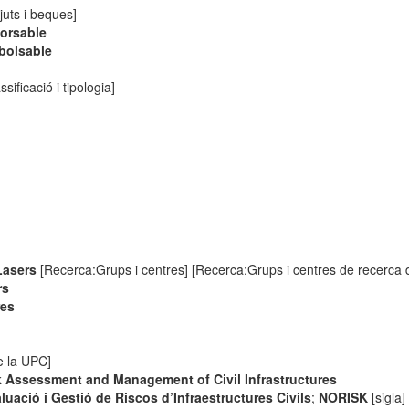
uts i beques]
orsable
bolsable
sificació i tipologia]
Lasers
[Recerca:Grups i centres] [Recerca:Grups i centres de recerca 
rs
res
de la UPC]
 Assessment and Management of Civil Infrastructures
ació i Gestió de Riscos d’Infraestructures Civils
;
NORISK
[sigla]