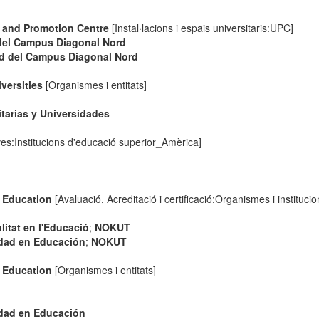
 and Promotion Centre
[Instal·lacions i espais universitaris:UPC]
t del Campus Diagonal Nord
lud del Campus Diagonal Nord
versities
[Organismes i entitats]
tarias y Universidades
ves:Institucions d'educació superior_Amèrica]
n Education
[Avaluació, Acreditació i certificació:Organismes i institucio
litat en l'Educació
;
NOKUT
idad en Educación
;
NOKUT
n Education
[Organismes i entitats]
idad en Educación