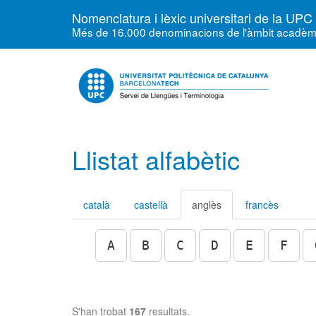
Nomenclatura i lèxic universitari de la UPC
Més de 16.000 denominacions de l'àmbit acadèmic, 
Llistat alfabètic
català
castellà
anglès
francès
A
B
C
D
E
F
S'han trobat
167
resultats.