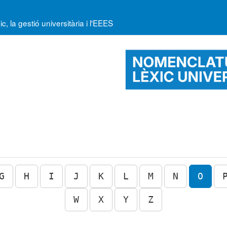
la gestió universitària i l'EEES
G
H
I
J
K
L
M
N
O
W
X
Y
Z