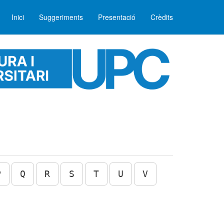
Inici
Suggeriments
Presentació
Crèdits
P
Q
R
S
T
U
V