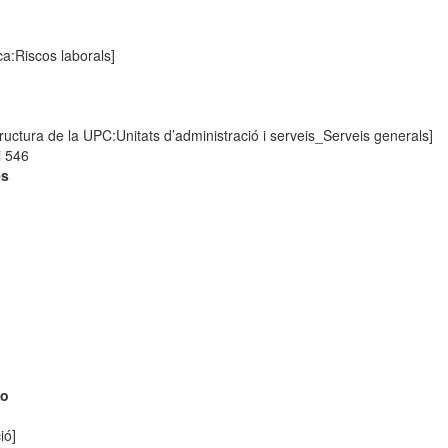
ica:Riscos laborals]
ructura de la UPC:Unitats d’administració i serveis_Serveis generals]
i 546
es
do
ió]