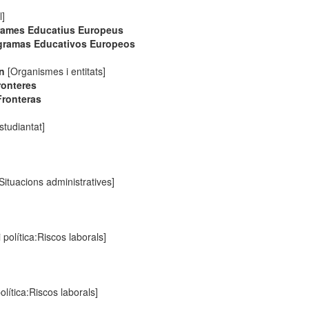
l]
rames Educatius Europeus
gramas Educativos Europeos
on
[Organismes i entitats]
ronteres
Fronteras
studiantat]
Situacions administratives]
 política:Riscos laborals]
olítica:Riscos laborals]