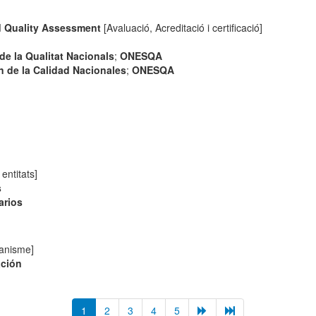
nd Quality Assessment
[Avaluació, Acreditació i certificació]
de la Qualitat Nacionals
;
ONESQA
n de la Calidad Nacionales
;
ONESQA
entitats]
s
arios
anisme]
ación
1
2
3
4
5