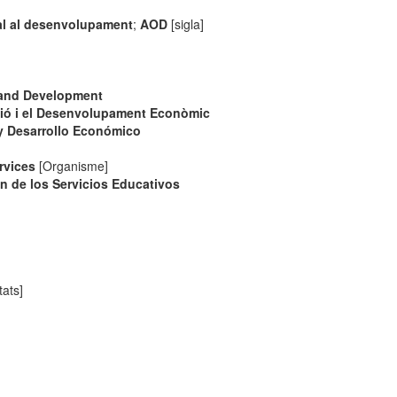
ial al desenvolupament
;
AOD
[sigla]
 and Development
ció i el Desenvolupament Econòmic
y Desarrollo Económico
rvices
[Organisme]
n de los Servicios Educativos
tats]