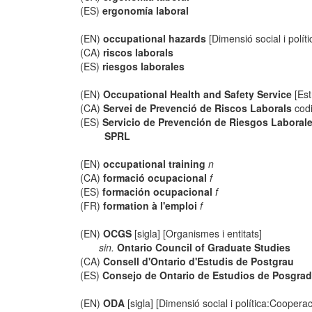
(ES)
ergonomía laboral
(EN)
occupational hazards
[Dimensió social i polít
(CA)
riscos laborals
(ES)
riesgos laborales
(EN)
Occupational Health and Safety Service
[Est
(CA)
Servei de Prevenció de Riscos Laborals
cod
(ES)
Servicio de Prevención de Riesgos Laboral
SPRL
(EN)
occupational training
n
(CA)
formació ocupacional
f
(ES)
formación ocupacional
f
(FR)
formation à l'emploi
f
(EN)
OCGS
[sigla] [Organismes i entitats]
sin.
Ontario Council of Graduate Studies
(CA)
Consell d'Ontario d'Estudis de Postgrau
(ES)
Consejo de Ontario de Estudios de Posgra
(EN)
ODA
[sigla] [Dimensió social i política:Cooperac