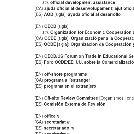
sin.
official development assistance
(CA)
ajuda oficial al desenvolupament
;
ajut ofic
(ES)
AOD
[sigla];
ayuda oficial al desarrollo
(EN)
OECD
[sigla]
sin.
Organization for Economic Cooperation
(CA)
OCDE
[sigla];
Organització per a la Coopera
(ES)
OCDE
[sigla];
Organización de Cooperación 
(EN)
OECD/US Forum on Trade in Educational Se
(ES)
Foro OCDE/EE. UU. sobre la Comercializació
(EN)
off-shore programme
(CA)
programa a l'estranger
(ES)
programa en el extranjero
(EN)
Off-site Review Committee
[Organismes i enti
(ES)
Comisión Externa de Revisión
(EN)
office
n
(CA)
secretariat
m
(ES)
secretariado
m
(FR)
secrétariat
m