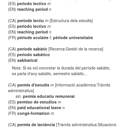
(ES)
periodo lectivo
m
(EN)
teaching period
n
(CA)
període lectiu
m
[Estructura dels estudis]
(ES)
período lectivo
m
(EN)
teaching period
n
(FR)
période scolaire
f
;
période universitaire
(CA)
període sabàtic
[Recerca:Gestió de la recerca]
(ES)
periodo sabático
(EN)
sabbatical
Nota: Si es vol concretar la durada del període sabàtic,
es parla d'any sabàtic, semestre sabàtic...
(CA)
permís d'estudis
m
[Informació acadèmica:Tràmits
administratius]
sin.
permís educatiu remunerat
(ES)
permiso de estudios
m
(EN)
paid educational leave
n
(FR)
congé-formation
m
(CA)
permís de lactància
[Tràmits administratius:Situacions