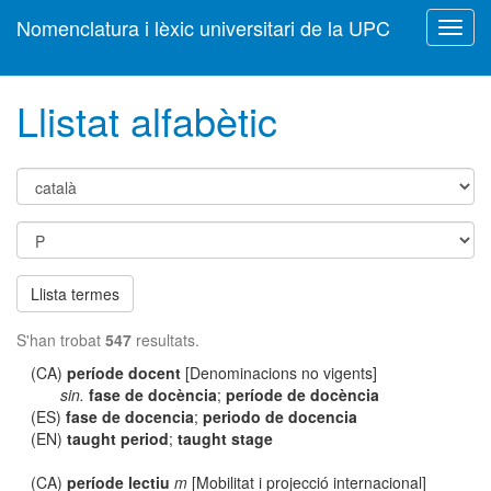
Nomenclatura i lèxic universitari de la UPC
Toggl
navig
Llistat alfabètic
Llista termes
S'han trobat
547
resultats.
(CA)
període docent
[Denominacions no vigents]
sin.
fase de docència
;
període de docència
(ES)
fase de docencia
;
periodo de docencia
(EN)
taught period
;
taught stage
(CA)
període lectiu
m
[Mobilitat i projecció internacional]