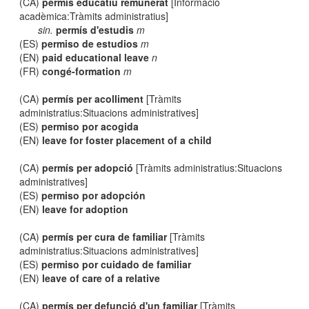
(CA)
permís educatiu remunerat
[Informació
acadèmica:Tràmits administratius]
sin.
permís d'estudis
m
(ES)
permiso de estudios
m
(EN)
paid educational leave
n
(FR)
congé-formation
m
(CA)
permís per acolliment
[Tràmits
administratius:Situacions administratives]
(ES)
permiso por acogida
(EN)
leave for foster placement of a child
(CA)
permís per adopció
[Tràmits administratius:Situacions
administratives]
(ES)
permiso por adopción
(EN)
leave for adoption
(CA)
permís per cura de familiar
[Tràmits
administratius:Situacions administratives]
(ES)
permiso por cuidado de familiar
(EN)
leave of care of a relative
(CA)
permís per defunció d'un familiar
[Tràmits