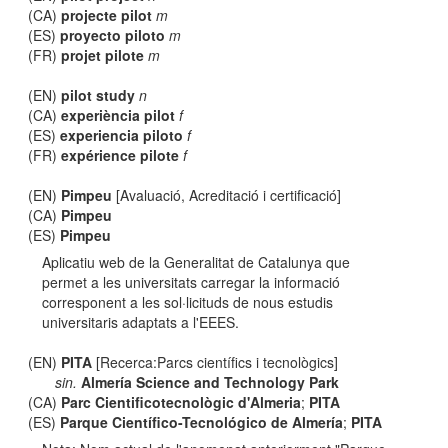
(CA)
projecte pilot
m
(ES)
proyecto piloto
m
(FR)
projet pilote
m
(EN)
pilot study
n
(CA)
experiència pilot
f
(ES)
experiencia piloto
f
(FR)
expérience pilote
f
(EN)
Pimpeu
[Avaluació, Acreditació i certificació]
(CA)
Pimpeu
(ES)
Pimpeu
Aplicatiu web de la Generalitat de Catalunya que
permet a les universitats carregar la informació
corresponent a les sol·licituds de nous estudis
universitaris adaptats a l'EEES.
(EN)
PITA
[Recerca:Parcs científics i tecnològics]
sin.
Almería Science and Technology Park
(CA)
Parc Cientificotecnològic d'Almeria
;
PITA
(ES)
Parque Científico-Tecnológico de Almería
;
PITA