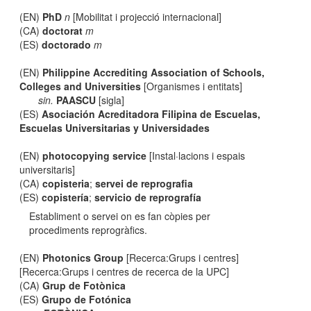
(EN)
PhD
n
[Mobilitat i projecció internacional]
(CA)
doctorat
m
(ES)
doctorado
m
(EN)
Philippine Accrediting Association of Schools,
Colleges and Universities
[Organismes i entitats]
sin.
PAASCU
[sigla]
(ES)
Asociación Acreditadora Filipina de Escuelas,
Escuelas Universitarias y Universidades
(EN)
photocopying service
[Instal·lacions i espais
universitaris]
(CA)
copisteria
;
servei de reprografia
(ES)
copistería
;
servicio de reprografía
Establiment o servei on es fan còpies per
procediments reprogràfics.
(EN)
Photonics Group
[Recerca:Grups i centres]
[Recerca:Grups i centres de recerca de la UPC]
(CA)
Grup de Fotònica
(ES)
Grupo de Fotónica