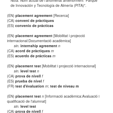
Nota: Nom actual de l'anomenat anteriorment "Parque
de Innovación y Tecnología de Almería (PITA)".
(EN)
placement agreement
[Recerca]
(CA)
conveni de pràctiques
(ES)
convenio de prácticas
(EN)
placement agreement
[Mobilitat i projecció
internacional:Documentació acadèmica]
sin.
internship agreement
n
(CA)
acord de pràctiques
m
(ES)
acuerdo de prácticas
m
(EN)
placement test
[Mobilitat i projecció internacional]
sin.
level test
n
(CA)
prova de nivell
f
(ES)
prueba de nivel
f
(FR)
test d'évaluation
m
;
test de niveau m
(EN)
placement test
n
[Informació acadèmica:Avaluació i
qualificació de l'alumnat]
sin.
level test
(CA)
prova de nivell
f