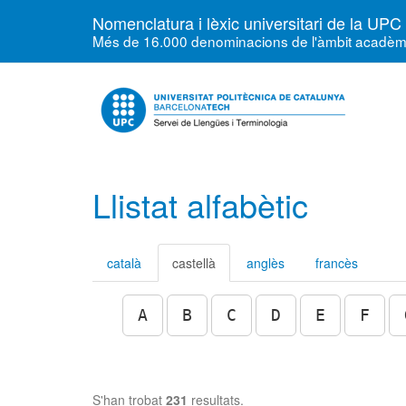
Nomenclatura i lèxic universitari de la UPC
Més de 16.000 denominacions de l'àmbit acadèmic, 
Llistat alfabètic
català
castellà
anglès
francès
A
B
C
D
E
F
S'han trobat
231
resultats.