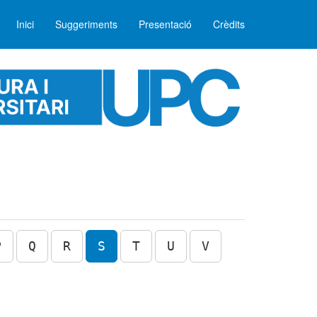
Inici
Suggeriments
Presentació
Crèdits
P
Q
R
S
T
U
V