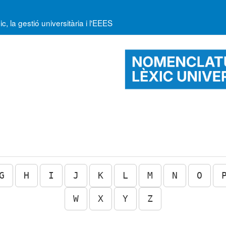
la gestió universitària i l'EEES
G
H
I
J
K
L
M
N
O
W
X
Y
Z