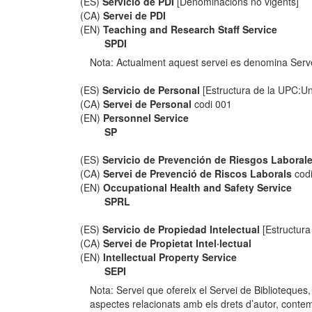
(ES)
Servicio de PDI
[Denominacions no vigents]
(CA)
Servei de PDI
(EN)
Teaching and Research Staff Service
SPDI
Nota: Actualment aquest servei es denomina Serv
(ES)
Servicio de Personal
[Estructura de la UPC:Uni
(CA)
Servei de Personal
codi 001
(EN)
Personnel Service
SP
(ES)
Servicio de Prevención de Riesgos Laboral
(CA)
Servei de Prevenció de Riscos Laborals
cod
(EN)
Occupational Health and Safety Service
SPRL
(ES)
Servicio de Propiedad Intelectual
[Estructura
(CA)
Servei de Propietat Intel·lectual
(EN)
Intellectual Property Service
SEPI
Nota: Servei que ofereix el Servei de Biblioteques
aspectes relacionats amb els drets d’autor, contempl