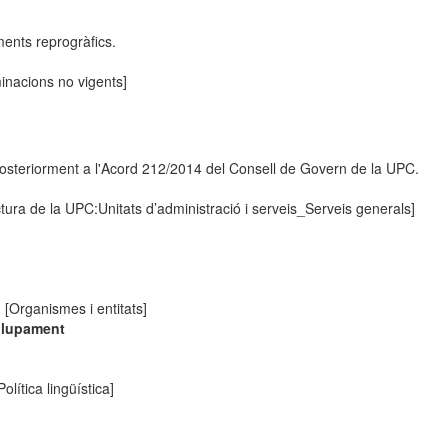
ments reprogràfics.
nacions no vigents]
 posteriorment a l'Acord 212/2014 del Consell de Govern de la UPC.
tura de la UPC:Unitats d’administració i serveis_Serveis generals]
o
[Organismes i entitats]
olupament
olítica lingüística]