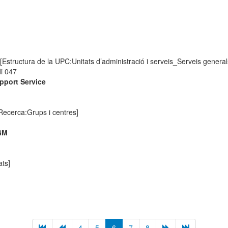
[Estructura de la UPC:Unitats d’administració i serveis_Serveis general
i 047
port Service
Recerca:Grups i centres]
GM
ats]
4
5
6
7
8