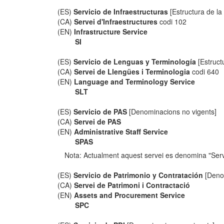
(ES)
Servicio de Infraestructuras
[Estructura de la
(CA)
Servei d'Infraestructures
codi 102
(EN)
Infrastructure Service
SI
(ES)
Servicio de Lenguas y Terminología
[Estruct
(CA)
Servei de Llengües i Terminologia
codi 640
(EN)
Language and Terminology Service
SLT
(ES)
Servicio de PAS
[Denominacions no vigents]
(CA)
Servei de PAS
(EN)
Administrative Staff Service
SPAS
Nota: Actualment aquest servei es denomina "Serv
(ES)
Servicio de Patrimonio y Contratación
[Denom
(CA)
Servei de Patrimoni i Contractació
(EN)
Assets and Procurement Service
SPC