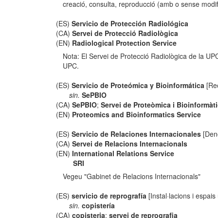
creació, consulta, reproducció (amb o sense modifi
(ES)
Servicio de Protección Radiológica
(CA)
Servei de Protecció Radiològica
(EN)
Radiological Protection Service
Nota: El Servei de Protecció Radiològica de la UPC
UPC.
(ES)
Servicio de Proteómica y Bioinformática
[Rec
sin.
SePBIO
(CA)
SePBIO
;
Servei de Proteòmica i Bioinformàt
(EN)
Proteomics and Bioinformatics Service
(ES)
Servicio de Relaciones Internacionales
[Deno
(CA)
Servei de Relacions Internacionals
(EN)
International Relations Service
SRI
Vegeu "Gabinet de Relacions Internacionals"
(ES)
servicio de reprografía
[Instal·lacions i espais 
sin.
copistería
(CA)
copisteria
;
servei de reprografia