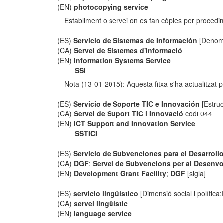
(EN)
photocopying service
Establiment o servei on es fan còpies per procedi
(ES)
Servicio de Sistemas de Información
[Denomi
(CA)
Servei de Sistemes d'Informació
(EN)
Information Systems Service
SSI
Nota (13-01-2015): Aquesta fitxa s'ha actualitzat
(ES)
Servicio de Soporte TIC e Innovación
[Estruc
(CA)
Servei de Suport TIC i Innovació
codi 044
(EN)
ICT Support and Innovation Service
SSTICI
(ES)
Servicio de Subvenciones para el Desarroll
(CA)
DGF
;
Servei de Subvencions per al Desenv
(EN)
Development Grant Facility
;
DGF
[sigla]
(ES)
servicio lingüístico
[Dimensió social i política:P
(CA)
servei lingüístic
(EN)
language service