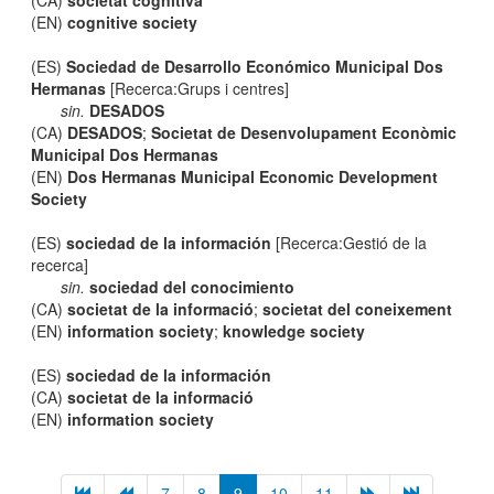
(CA)
societat cognitiva
(EN)
cognitive society
(ES)
Sociedad de Desarrollo Económico Municipal Dos
Hermanas
[Recerca:Grups i centres]
sin.
DESADOS
(CA)
DESADOS
;
Societat de Desenvolupament Econòmic
Municipal Dos Hermanas
(EN)
Dos Hermanas Municipal Economic Development
Society
(ES)
sociedad de la información
[Recerca:Gestió de la
recerca]
sin.
sociedad del conocimiento
(CA)
societat de la informació
;
societat del coneixement
(EN)
information society
;
knowledge society
(ES)
sociedad de la información
(CA)
societat de la informació
(EN)
information society
7
8
9
10
11