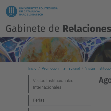
Gabinete de
Relaciones
Inicio
Promoción Internacional
Visitas Instituc
Ago
N
Visitas Institucionales
Internacionales
a
v
Ferias
e