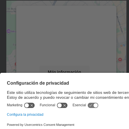
Necesitamos su consentimiento
para cargar el servicio Google Maps.
Utilizamos un servicio de terceros para
incrustar contenido de mapas que puede
recopilar datos sobre su actividad. Le
rogamos que revise los detalles y acepte el
servicio para ver este mapa.
Más información
Aceptar
powered by
Usercentrics Consent
Management Platform