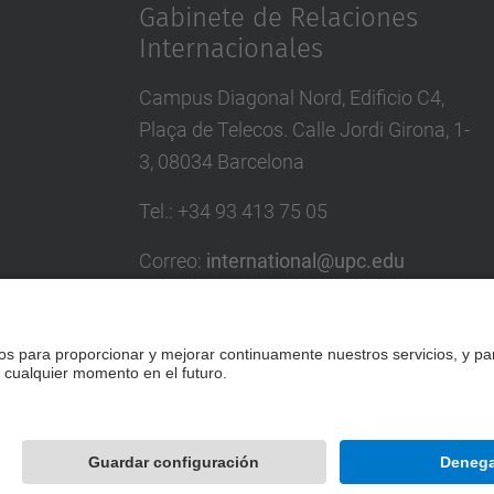
Gabinete de Relaciones
Internacionales
Campus Diagonal Nord, Edificio C4,
Plaça de Telecos. Calle Jordi Girona, 1-
3, 08034 Barcelona
Tel.
:
+34
93 413 75 05
Correo
:
international@upc.edu
Directorio UPC
Formulario de contacto y buzón de
sugerencias