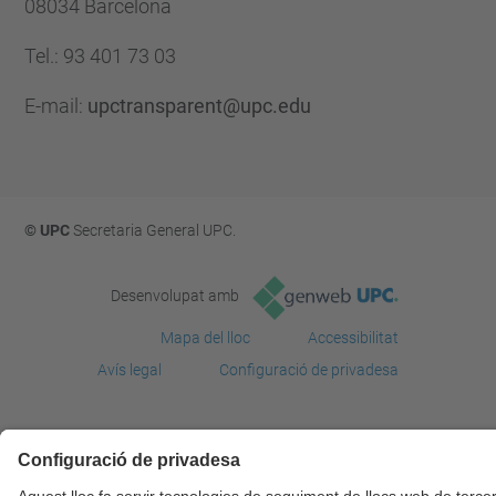
08034 Barcelona
Tel.
:
93 401 73 03
E-mail
:
upctransparent@upc.edu
© UPC
Secretaria General UPC.
Desenvolupat amb
Mapa del lloc
Accessibilitat
Avís legal
Configuració de privadesa