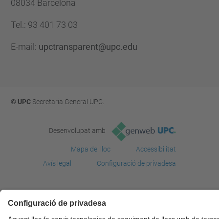
08034 Barcelona
Tel.
:
93 401 73 03
E-mail
:
upctransparent@upc.edu
© UPC
Secretaria General UPC.
Desenvolupat amb
Mapa del lloc
Accessibilitat
Avís legal
Configuració de privadesa