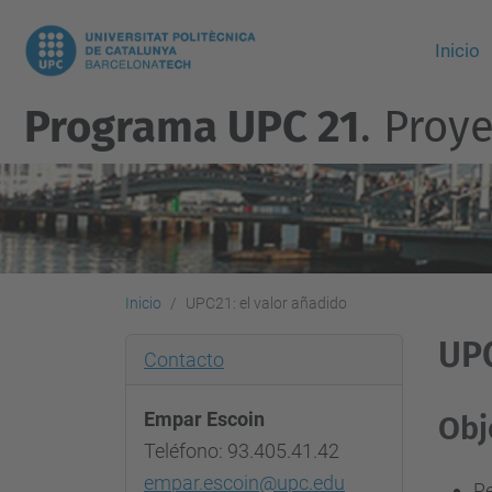
Inicio
Programa UPC 21
. Proy
Inicio
UPC21: el valor añadido
UPC
Contacto
Empar Escoin
Obj
Teléfono: 93.405.41.42
empar.escoin@upc.edu
Re