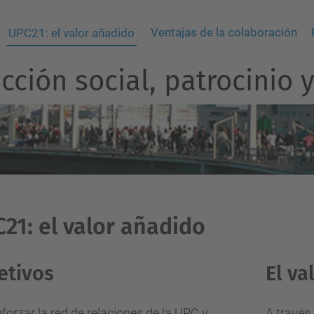
Ventajas de la colaboración
UPC21: el valor añadido
ección social, patrocinio
21: el valor añadido
etivos
El va
forzar la red de relaciones de la UPC y
A través