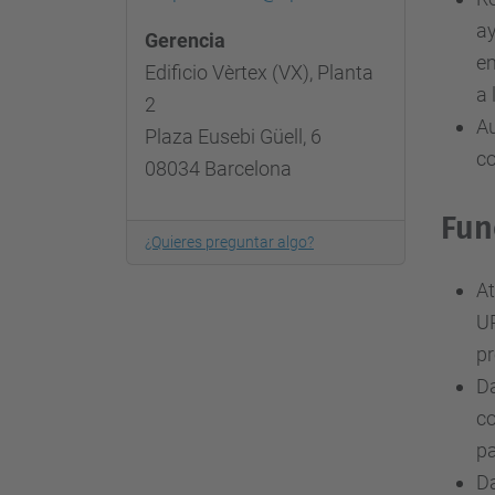
ay
Gerencia
em
Edificio Vèrtex (VX), Planta
a 
2
Au
Plaza Eusebi Güell, 6
co
08034 Barcelona
Fun
¿Quieres preguntar algo?
At
UP
pr
Da
c
p
Da