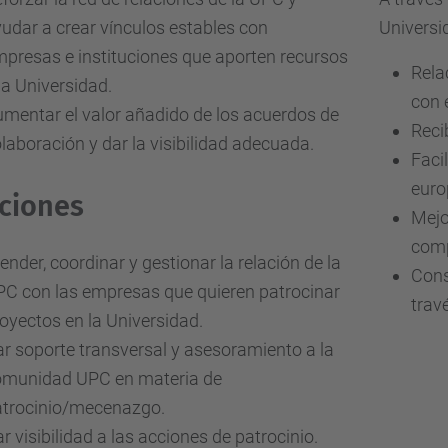
udar a crear vínculos estables con
Universi
presas e instituciones que aporten recursos
Rela
la Universidad.
con 
mentar el valor añadido de los acuerdos de
Reci
laboración y dar la visibilidad adecuada.
Faci
euro
ciones
Mejo
comp
ender, coordinar y gestionar la relación de la
Cons
C con las empresas que quieren patrocinar
trav
oyectos en la Universidad.
r soporte transversal y asesoramiento a la
omunidad UPC en materia de
atrocinio/mecenazgo.
r visibilidad a las acciones de patrocinio.