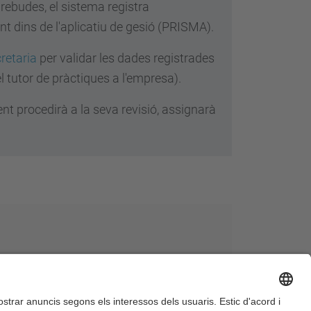
rebudes, el sistema registra
nt dins de l'aplicatiu de gesió (PRISMA).
retaria
per validar les dades registrades
l tutor de pràctiques a l'empresa).
nt procedirà a la seva revisió, assignarà