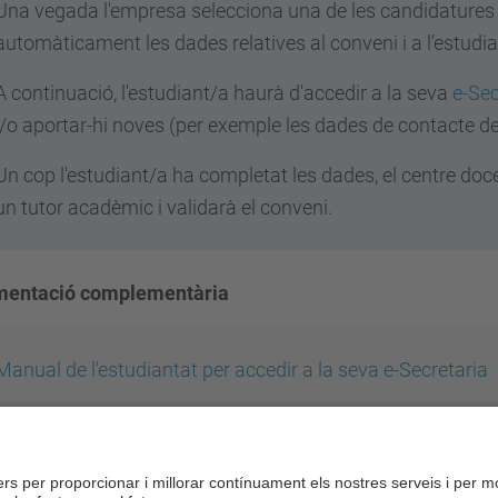
Una vegada l'empresa selecciona una de les candidatures 
automàticament les dades relatives al conveni i a l'estudia
A continuació, l'estudiant/a haurà d'accedir a la seva
e-Sec
i/o aportar-hi noves (per exemple les dades de contacte de
Un cop l'estudiant/a ha completat les dades, el centre doce
un tutor acadèmic i validarà el conveni.
entació complementària
Manual de l'estudiantat per accedir a la seva e-Secretaria