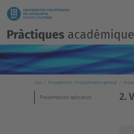
Pràctiques
acadèmiques
Inici
Procediment / Procedimiento general
Proce
2. 
N
Presentación aplicativo
a
v
e