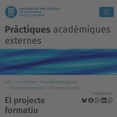
Pràctiques
acadèmiques
externes
Inici
Procediment / Procedimiento general
Procediment general
El projecte formatiu
Comparteix:
El projecte
formatiu