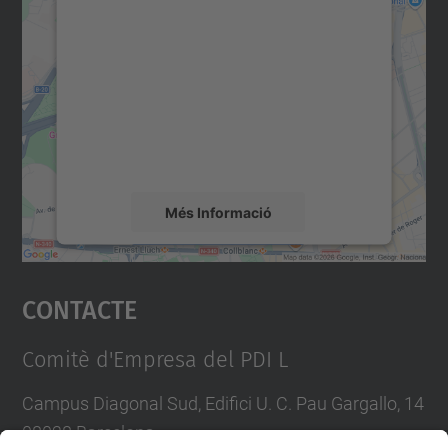
consentiment per carregar el
servei Google Maps!
Utilitzem un servei de tercers per incrustar
contingut del mapa que pugui recollir dades
sobre la vostra activitat. Reviseu-ne els
detalls i accepteu el servei per veure el
mapa.
Més Informació
Accepta
Contacte
powered by
Usercentrics Consent
Management Platform
Comitè d'Empresa del PDI L
Campus Diagonal Sud, Edifici U. C. Pau Gargallo, 14
08028 Barcelona