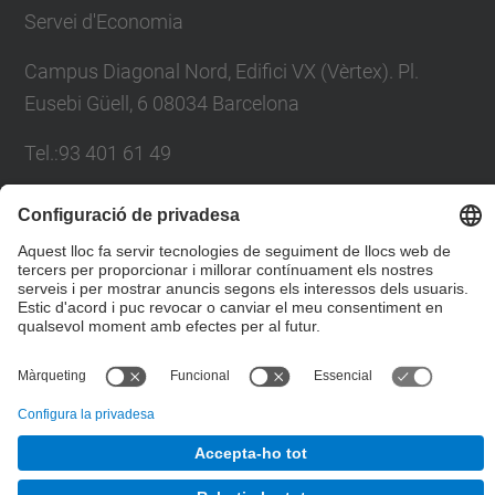
Servei d'Economia
Campus Diagonal Nord, Edifici VX (Vèrtex). Pl.
Eusebi Güell, 6 08034 Barcelona
Tel.:93 401 61 49
E-mail:
servei.economia@upc.edu
Directori UPC
Formulari de contacte
© UPC
Servei d'Economia.
Desenvolupat amb