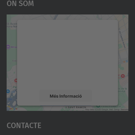
On Som
Necessitem el vostre
consentiment per carregar el
servei Google Maps!
Utilitzem un servei de tercers per incrustar
contingut del mapa que pugui recollir dades
sobre la vostra activitat. Reviseu-ne els
detalls i accepteu el servei per veure el
mapa.
Més Informació
Accepta
Contacte
powered by
Usercentrics Consent
Management Platform