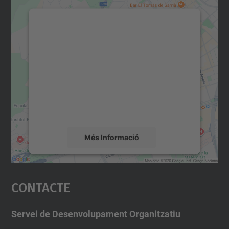
Necessitem el vostre
consentiment per carregar el
servei Google Maps!
Utilitzem un servei de tercers per incrustar
contingut del mapa que pugui recollir dades
sobre la vostra activitat. Reviseu-ne els
detalls i accepteu el servei per veure el
mapa.
Més Informació
Accepta
Contacte
powered by
Usercentrics Consent
Management Platform
Servei de Desenvolupament Organitzatiu