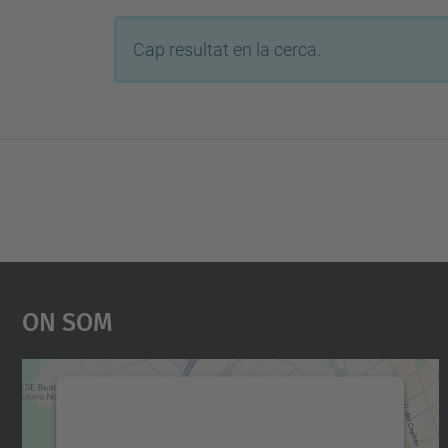
Cap resultat en la cerca.
On Som
Necessitem el vostre consentiment
per carregar el servei Google Maps!