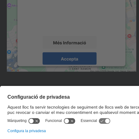
Utilitzem un servei de tercers per incrustar
contingut del mapa que pugui recollir dades
sobre la vostra activitat. Reviseu-ne els
detalls i accepteu el servei per veure el mapa.
Més Informació
Accepta
powered by
Usercentrics Consent
Management Platform