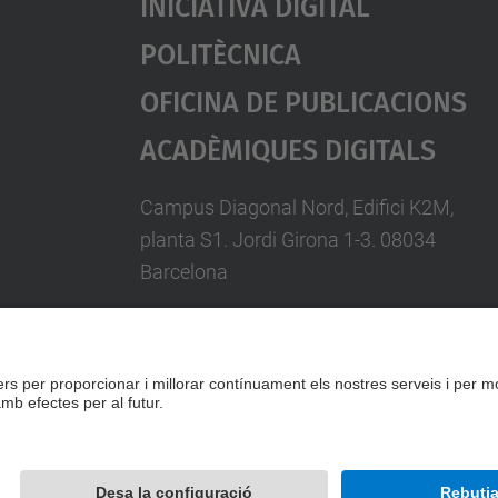
Iniciativa Digital
Politècnica
Oficina De Publicacions
Acadèmiques Digitals
Campus Diagonal Nord, Edifici K2M,
planta S1. Jordi Girona 1-3. 08034
Barcelona
Telèfon: 93 401 58 85
A/e:
info.idp@upc.edu
Formulari de contacte