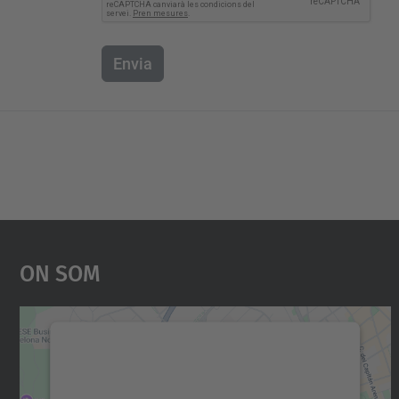
Envia
On Som
Necessitem el vostre consentiment
per carregar el servei Google Maps!