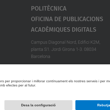
Politècnica
Oficina De Publicacions
Acadèmiques Digitals
Campus Diagonal Nord, Edifici K2M,
planta S1. Jordi Girona 1-3. 08034
Barcelona
Telèfon: 93 401 58 85
A/e:
info.idp@upc.edu
Formulari de contacte