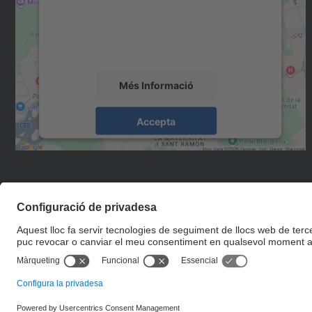
Utilitzem un servei de tercers per incrustar
contingut del mapa que pugui recollir dades
sobre la vostra activitat. Reviseu-ne els
detalls i accepteu el servei per veure el mapa.
Més Informació
Accepta
powered by
Usercentrics Consent
Management Platform