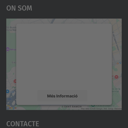
On Som
Necessitem el vostre
consentiment per carregar el
servei Google Maps!
Utilitzem un servei de tercers per incrustar
contingut del mapa que pugui recollir dades
sobre la vostra activitat. Reviseu-ne els
detalls i accepteu el servei per veure el
mapa.
Més Informació
Accepta
Contacte
powered by
Usercentrics Consent
Management Platform