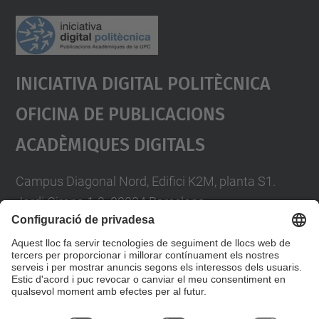
Iniciativa Digital Politècnica
Oficina De Publicacions
Acadèmiques Digitals
Campus Diagonal Nord, Edifici K2M, planta S1.
Jordi Girona 1-3. 08034 Barcelona
Telèfon: 93 401 58 85
A/e:
info.idp@upc.edu
Formulari de contacte