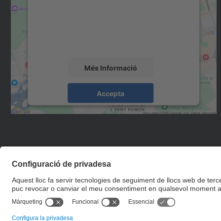
Utilitzem un servei de tercers per incrustar
contingut del mapa que pugui recollir dades
sobre la vostra activitat. Reviseu-ne els
detalls i accepteu el servei per veure el mapa.
Més Informació
Accepta
powered by
Usercentrics Consent
Management Platform