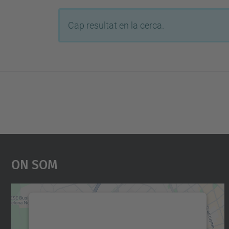
Cap resultat en la cerca.
On Som
Necessitem el vostre consentiment
per carregar el servei Google Maps!