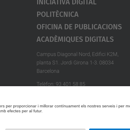
Iniciativa Digital
Politècnica
Oficina De Publicacions
Acadèmiques Digitals
Campus Diagonal Nord, Edifici K2M,
planta S1. Jordi Girona 1-3. 08034
Barcelona
Telèfon: 93 401 58 85
A/e:
info.idp@upc.edu
Formulari de contacte