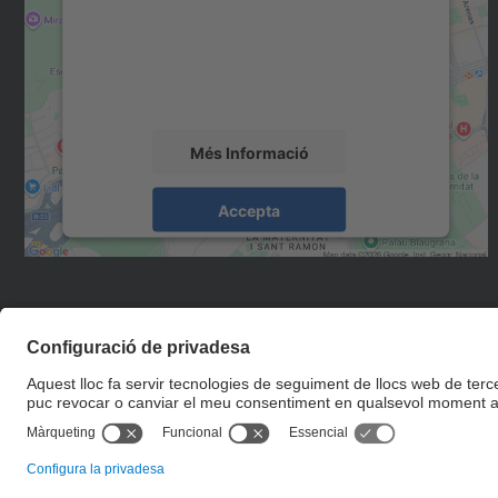
Utilitzem un servei de tercers per incrustar
contingut del mapa que pugui recollir dades
sobre la vostra activitat. Reviseu-ne els
detalls i accepteu el servei per veure el mapa.
Més Informació
Accepta
powered by
Usercentrics Consent
Management Platform