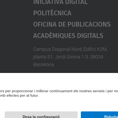
Iniciativa Digital
Politècnica
Oficina De Publicacions
Acadèmiques Digitals
Campus Diagonal Nord, Edifici K2M,
planta S1. Jordi Girona 1-3. 08034
Barcelona
Telèfon: 93 401 58 85
A/e:
info.idp@upc.edu
Formulari de contacte