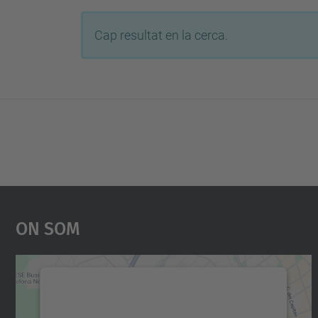
Cap resultat en la cerca.
On Som
Necessitem el vostre consentiment
per carregar el servei Google Maps!