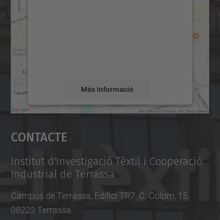
servei Google Maps!
Utilitzem un servei de tercers per incrustar
contingut del mapa que pugui recollir dades
sobre la vostra activitat. Reviseu-ne els
detalls i accepteu el servei per veure el
mapa.
Més Informació
Accepta
Contacte
powered by
Usercentrics Consent
Management Platform
Institut d'Investigació Tèxtil i Cooperació
Industrial de Terrassa
Campus de Terrassa, Edifici TR7. C. Colom, 15
08222 Terrassa