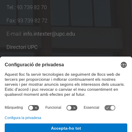
Tel.
:
93 739 82 70
Fax
:
93 739 82 72
E-mail
:
info.intexter@upc.edu
Directori UPC
Formulari de contacte
Llista Xarxes Socials
© UPC
Institut d'Investigació Tèxtil i Cooperació Industrial
de Terrassa. INTEXTER