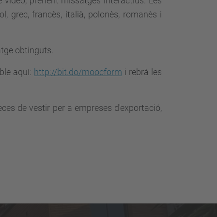
 vídeo, prenent missatges interactius. Les
, grec, francès, italià, polonès, romanès i
atge obtinguts.
ible aquí:
http://bit.do/moocform
i rebrà les
.
eces de vestir per a empreses d'exportació,