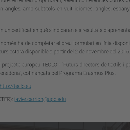
re, en el seu propi horari, veient conferències curtes de
 anglès, amb subtítols en vuit idiomes: anglès, espanyol
n un certificat en què s'indicaran els resultats d'aprenent
, només ha de completar el breu formulari en línia dispon
l curs estarà disponible a partir del 2 de novembre del 2016
rojecte europeu TECLO - "Futurs directors de tèxtils i p
prenedoria", cofinançats pel Programa Erasmus Plus.
http://teclo.eu
EXTER):
javier.carrion@upc.edu