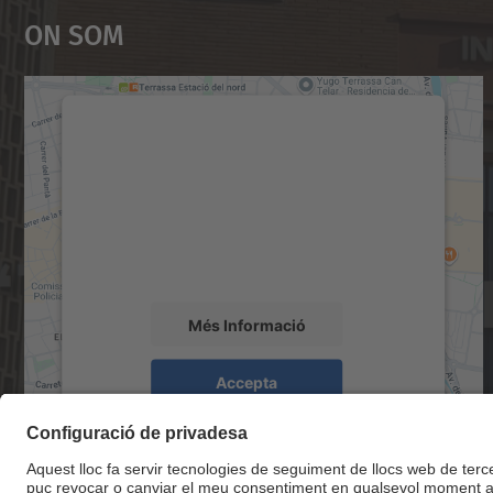
On Som
Necessitem el vostre consentiment
per carregar el servei Google Maps!
Utilitzem un servei de tercers per incrustar
contingut del mapa que pugui recollir dades
sobre la vostra activitat. Reviseu-ne els
detalls i accepteu el servei per veure el mapa.
Més Informació
Accepta
powered by
Usercentrics Consent
Management Platform