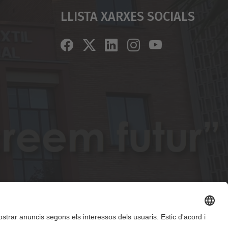
Llista Xarxes Socials