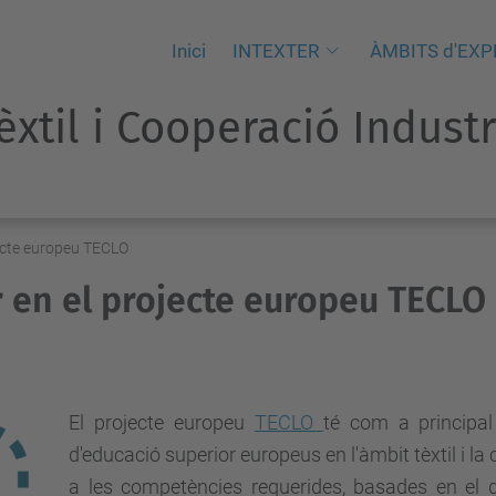
Inici
INTEXTER
ÀMBITS d'EXP
Tèxtil i Cooperació Indust
ojecte europeu TECLO
ar en el projecte europeu TECLO
El projecte europeu
TECLO
té com a principal
d'educació superior europeus en l'àmbit tèxtil i la
a les competències requerides, basades en el 