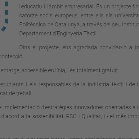
l'educatiu i l'àmbit empresarial. És un projecte f
catorze socis europeus, entre ells sis universita
Politècnica de Catalunya, a través del seu Institut 
Departament d'Enginyeria Tèxtil
Dins el projecte, ens agradaria convidar-lo a i
 confecció.
ntatge, accessible en línia, i és totalment gratuït.
udiants i els responsables de la indústria tèxtil i de 
at de treball.
a implementació d'estratègies innovadores orientades a l
'acord a la sostenibilitat, RSC i Qualitat, i - el més im