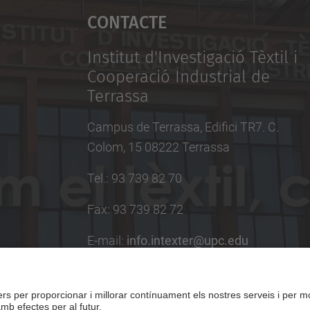
Contacte
Institut d'Investigació Tèxtil i
Cooperació Industrial de
Terrassa
Campus de Terrassa, Edifici TR7. C.
Colom, 15 08222 Terrassa
Tel.
:
93 739 82 70
Fax
:
93 739 82 72
E-mail
:
info.intexter@upc.edu
Directori UPC
Formulari de contacte