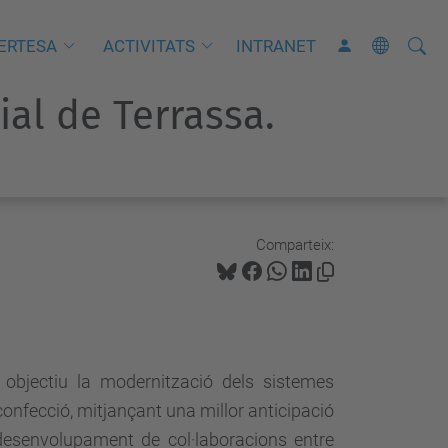
Cerca
C
ERTESA
ACTIVITATS
INTRANET
e
rial de Terrassa.
r
c
a
a
v
Comparteix:
a
n
ç
a
d
 objectiu la modernització dels sistemes
a
 confecció, mitjançant una millor anticipació
…
desenvolupament de col·laboracions entre