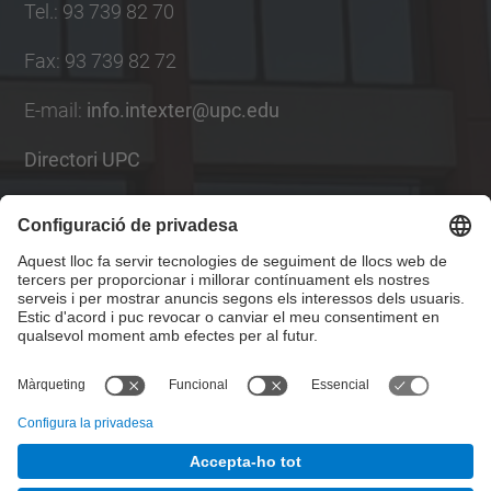
Tel.
:
93 739 82 70
Fax
:
93 739 82 72
E-mail
:
info.intexter@upc.edu
Directori UPC
Formulari de contacte
Llista Xarxes Socials
© UPC
Institut d'Investigació Tèxtil i Cooperació Industrial
de Terrassa. INTEXTER