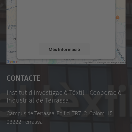
Utilitzem un servei de tercers per incrustar
contingut del mapa que pugui recollir dades
sobre la vostra activitat. Reviseu-ne els
detalls i accepteu el servei per veure el
mapa.
Més Informació
Accepta
Contacte
powered by
Usercentrics Consent
Management Platform
Institut d'Investigació Tèxtil i Cooperació
Industrial de Terrassa
Campus de Terrassa, Edifici TR7. C. Colom, 15
08222 Terrassa