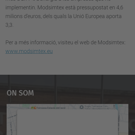
implementin. Modsimtex està pressupostat en 4,6
milions d'euros, dels quals la Unió Europea aporta
3,3.
Per a més informació, visiteu el web de Modsimtex:
www.modsimtex.eu
On Som
Necessitem el vostre
consentiment per carregar el
servei Google Maps!