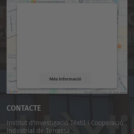
Necessitem el vostre
consentiment per carregar el
servei Google Maps!
Utilitzem un servei de tercers per incrustar
contingut del mapa que pugui recollir dades
sobre la vostra activitat. Reviseu-ne els
detalls i accepteu el servei per veure el
mapa.
Més Informació
Accepta
Contacte
powered by
Usercentrics Consent
Management Platform
Institut d'Investigació Tèxtil i Cooperació
Industrial de Terrassa