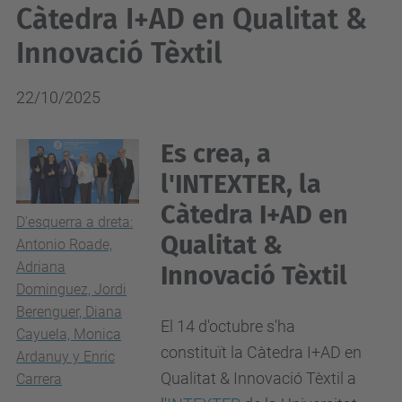
Càtedra I+AD en Qualitat &
Innovació Tèxtil
22/10/2025
Es crea, a
l'INTEXTER, la
Càtedra I+AD en
D'esquerra a dreta:
Qualitat &
Antonio Roade,
Adriana
Innovació Tèxtil
Dominguez, Jordi
Berenguer, Diana
El 14 d'octubre s'ha
Cayuela, Monica
constituït la Càtedra I+AD en
Ardanuy y Enric
Qualitat & Innovació Tèxtil a
Carrera