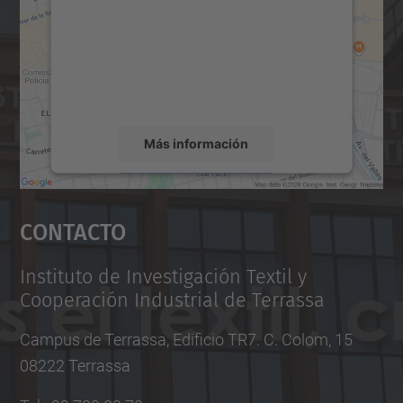
Utilizamos un servicio de terceros para
incrustar contenido de mapas que puede
recopilar datos sobre su actividad. Le
rogamos que revise los detalles y acepte el
servicio para ver este mapa.
Más información
Aceptar
Contacto
powered by
Usercentrics Consent
Management Platform
Instituto de Investigación Textil y
Cooperación Industrial de Terrassa
Campus de Terrassa, Edificio TR7. C. Colom, 15
08222 Terrassa