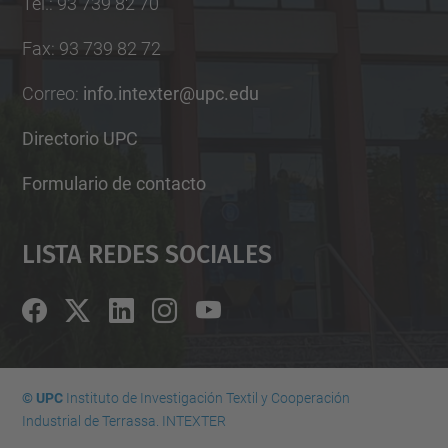
Tel.
:
93 739 82 70
Fax
:
93 739 82 72
Correo
:
info.intexter@upc.edu
Directorio UPC
Formulario de contacto
Lista Redes Sociales
© UPC
Instituto de Investigación Textil y Cooperación
Industrial de Terrassa. INTEXTER