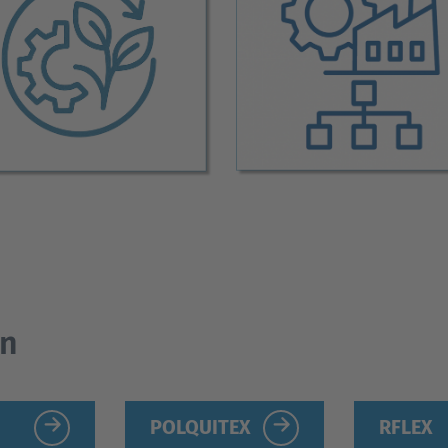
ón
POLQUITEX
RFLEX