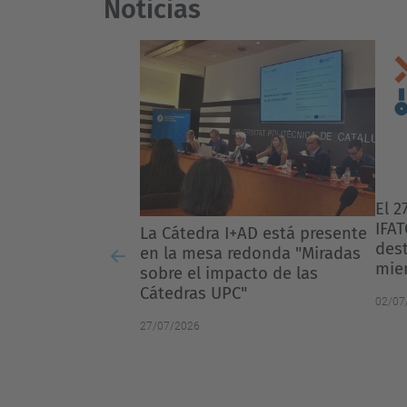
Noticias
El 27º Congreso Internacional
IFATCC 2026 contará con una
destacada implicación de
miembros de Intexter
Previous
02/07/2026
FEA