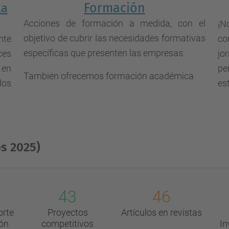
Formación
la
Acciones de formación a medida, con el
¡N
objetivo de cubrir las necesidades formativas
co
nte
específicas que presenten las empresas.
jo
es
pe
 en
También ofrecemos formación académica
es
los
os 2025)
43
46
orte
Proyectos
Artículos en revistas
ión
competitivos
In