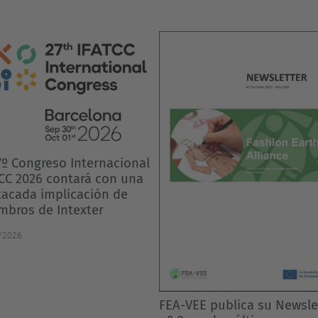
INTEXTER participa en un
informe europeo clave par
futuro sostenible del sect
textil
05/05/2026
-VEE publica su Newsletter