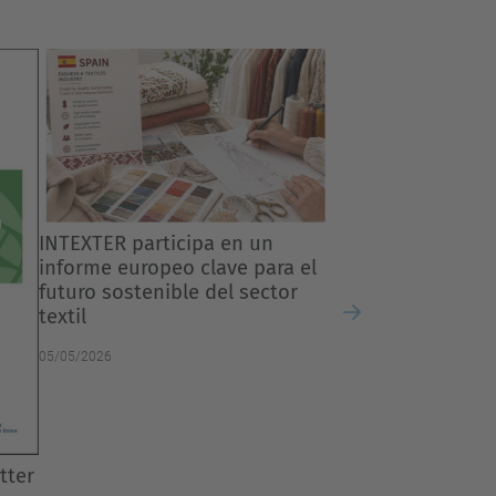
El proyecto FEA‑VEE recibe un
reconocimiento europeo como
Buena Práctica
03/03/2026
a el
or
Next