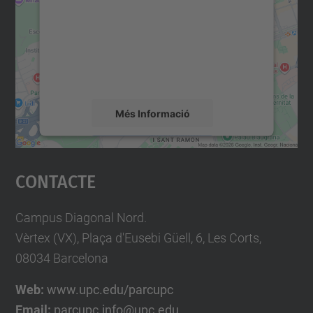
Utilitzem un servei de tercers per incrustar
contingut del mapa que pugui recollir dades
sobre la vostra activitat. Reviseu-ne els
detalls i accepteu el servei per veure el
mapa.
Més Informació
Accepta
Contacte
powered by
Usercentrics Consent
Management Platform
Campus Diagonal Nord.
Vèrtex (VX), Plaça d'Eusebi Güell, 6, Les Corts,
08034 Barcelona
Web:
www.upc.edu/parcupc
Email:
parcupc.info@upc.edu