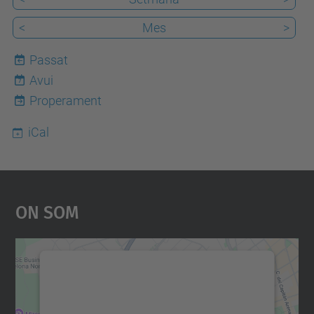
<
Mes
>
Passat
Avui
7
Properament
iCal
On Som
Necessitem el vostre
consentiment per carregar el
servei Google Maps!