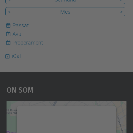
<
Mes
>
Passat
Avui
8
Properament
iCal
On Som
Necessitem el vostre
consentiment per carregar el
servei Google Maps!