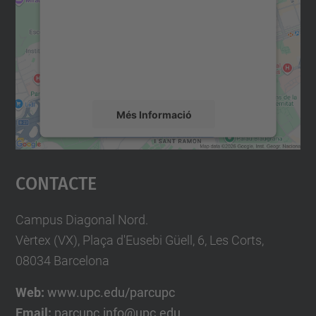
Utilitzem un servei de tercers per incrustar
contingut del mapa que pugui recollir dades
sobre la vostra activitat. Reviseu-ne els
detalls i accepteu el servei per veure el
mapa.
Més Informació
Accepta
Contacte
powered by
Usercentrics Consent
Management Platform
Campus Diagonal Nord.
Vèrtex (VX), Plaça d'Eusebi Güell, 6, Les Corts,
08034 Barcelona
Web:
www.upc.edu/parcupc
Email:
parcupc.info@upc.edu