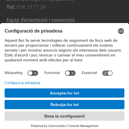
Tef:
934 13 77 39
Equip d'orientació i comercial
José Luís Grande
Tel. 93 4137194
jose.luis.grande@upc.edu
Formulari de contacte
© UPC
Desenvolupat amb
Mapa del lloc
Accessibilitat