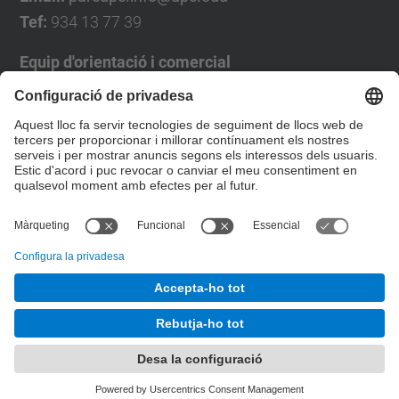
Tef:
934 13 77 39
Equip d'orientació i comercial
José Luís Grande
Tel. 93 4137194
jose.luis.grande@upc.edu
Formulari de contacte
© UPC
Desenvolupat amb
Mapa del lloc
Accessibilitat