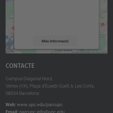
Utilitzem un servei de tercers per incrustar
contingut del mapa que pugui recollir dades
sobre la vostra activitat. Reviseu-ne els
detalls i accepteu el servei per veure el
mapa.
Més Informació
Accepta
Contacte
powered by
Usercentrics Consent
Management Platform
Campus Diagonal Nord.
Vèrtex (VX), Plaça d'Eusebi Güell, 6, Les Corts,
08034 Barcelona
Web:
www.upc.edu/parcupc
Email:
parcupc.info@upc.edu