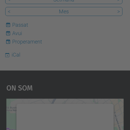
<
Mes
>
Passat
Avui
6
Properament
iCal
On Som
Necessitem el vostre
consentiment per carregar el
servei Google Maps!