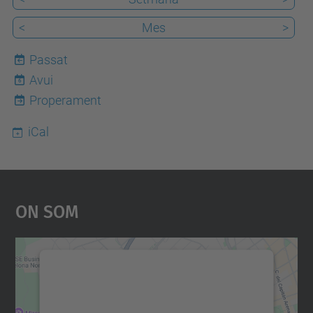
<
Mes
>
Passat
Avui
6
Properament
iCal
On Som
Necessitem el vostre
consentiment per carregar el
servei Google Maps!