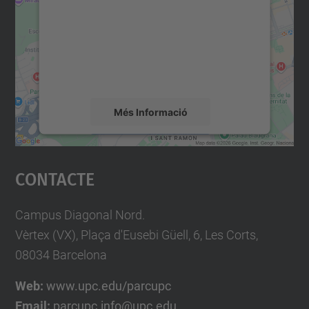
Utilitzem un servei de tercers per incrustar
contingut del mapa que pugui recollir dades
sobre la vostra activitat. Reviseu-ne els
detalls i accepteu el servei per veure el
mapa.
Més Informació
Accepta
Contacte
powered by
Usercentrics Consent
Management Platform
Campus Diagonal Nord.
Vèrtex (VX), Plaça d'Eusebi Güell, 6, Les Corts,
08034 Barcelona
Web:
www.upc.edu/parcupc
Email:
parcupc.info@upc.edu