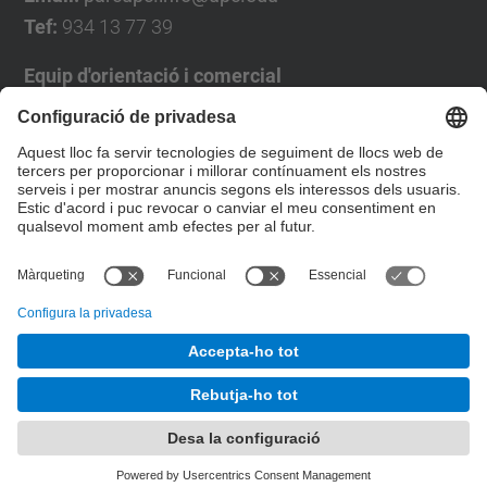
Tef:
934 13 77 39
Equip d'orientació i comercial
José Luís Grande
Tel. 93 4137194
jose.luis.grande@upc.edu
Formulari de contacte
© UPC
Desenvolupat amb
Mapa del lloc
Accessibilitat