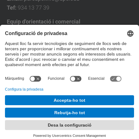
Tef:
934 13 77 39
Equip d'orientació i comercial
José Luís Grande
Tel. 93 4137194
jose.luis.grande@upc.edu
Formulari de contacte
© UPC
Desenvolupat amb
Mapa del lloc
Accessibilitat