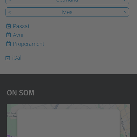
<
Mes
>
Passat
Avui
6
Properament
iCal
On Som
Necessitem el vostre
consentiment per carregar el
servei Google Maps!