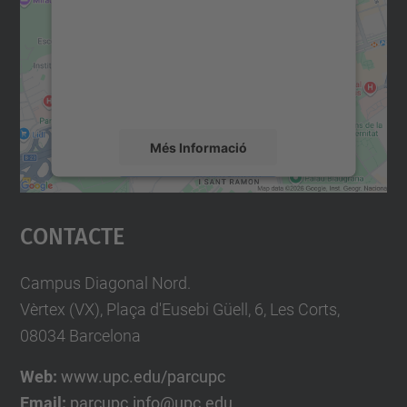
Utilitzem un servei de tercers per incrustar
contingut del mapa que pugui recollir dades
sobre la vostra activitat. Reviseu-ne els
detalls i accepteu el servei per veure el
mapa.
Més Informació
Accepta
Contacte
powered by
Usercentrics Consent
Management Platform
Campus Diagonal Nord.
Vèrtex (VX), Plaça d'Eusebi Güell, 6, Les Corts,
08034 Barcelona
Web:
www.upc.edu/parcupc
Email:
parcupc.info@upc.edu