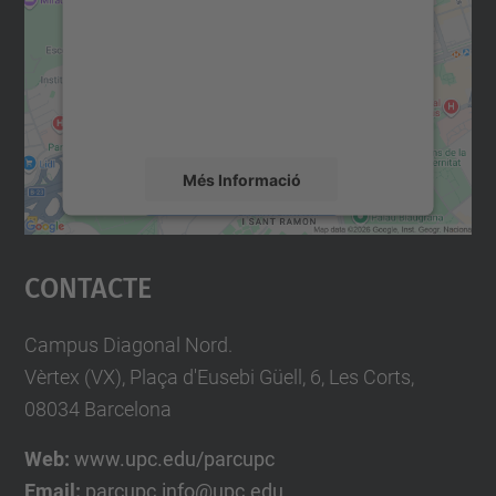
Utilitzem un servei de tercers per incrustar
contingut del mapa que pugui recollir dades
sobre la vostra activitat. Reviseu-ne els
detalls i accepteu el servei per veure el
mapa.
Més Informació
Accepta
Contacte
powered by
Usercentrics Consent
Management Platform
Campus Diagonal Nord.
Vèrtex (VX), Plaça d'Eusebi Güell, 6, Les Corts,
08034 Barcelona
Web:
www.upc.edu/parcupc
Email:
parcupc.info@upc.edu