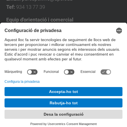
Tef:
934 13 77 39
Equip d'orientació i comercial
José Luís Grande
Tel. 93 4137194
jose.luis.grande@upc.edu
Formulari de contacte
© UPC
Desenvolupat amb
Mapa del lloc
Accessibilitat