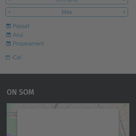
<
Mes
>
Passat
Avui
6
Properament
iCal
On Som
Necessitem el vostre
consentiment per carregar el
servei Google Maps!