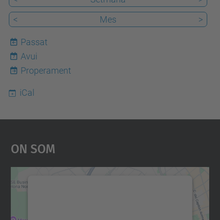
<
Mes
>
Passat
Avui
7
Properament
iCal
On Som
Necessitem el vostre
consentiment per carregar el
servei Google Maps!