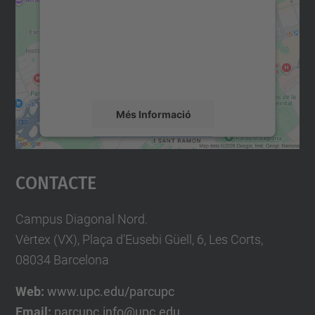
Utilitzem un servei de tercers per incrustar
contingut del mapa que pugui recollir dades
sobre la vostra activitat. Reviseu-ne els
detalls i accepteu el servei per veure el
mapa.
Més Informació
Accepta
Contacte
powered by
Usercentrics Consent
Management Platform
Campus Diagonal Nord.
Vèrtex (VX), Plaça d'Eusebi Güell, 6, Les Corts,
08034 Barcelona
Web:
www.upc.edu/parcupc
Email:
parcupc.info@upc.edu