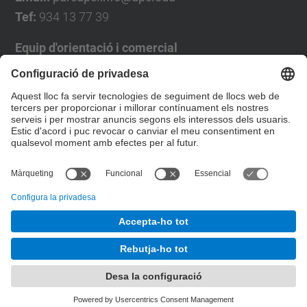
Tef:
934 13 77 39
Equip d'orientació i comercial
José Luís Grande
Tel. 93 4137194
jose.luis.grande@upc.edu
Formulari de contacte
© UPC
Desenvolupat amb
Mapa del lloc
Accessibilitat