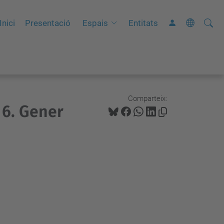
Cerca
C
Inici
Presentació
Espais
Entitats
e
r
c
a
a
Comparteix:
 6. Gener
v
a
n
ç
a
d
a
…