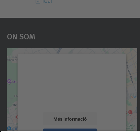
iCal
On Som
Necessitem el vostre consentiment
per carregar el servei Google Maps!
Utilitzem un servei de tercers per incrustar
contingut del mapa que pugui recollir dades
sobre la vostra activitat. Reviseu-ne els
detalls i accepteu el servei per veure el mapa.
Més Informació
Accepta