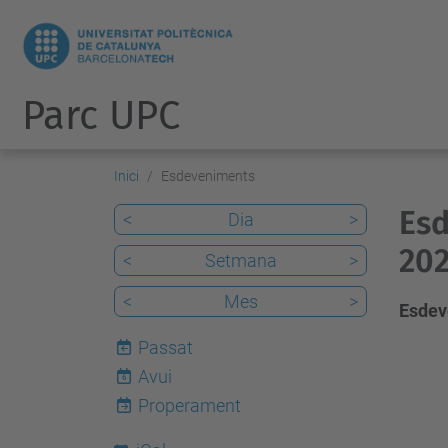
Parc UPC
Inici
Esdeveniments
Esd
<
Dia
>
20
<
Setmana
>
<
Mes
>
Esdev
Passat
Avui
6
Properament