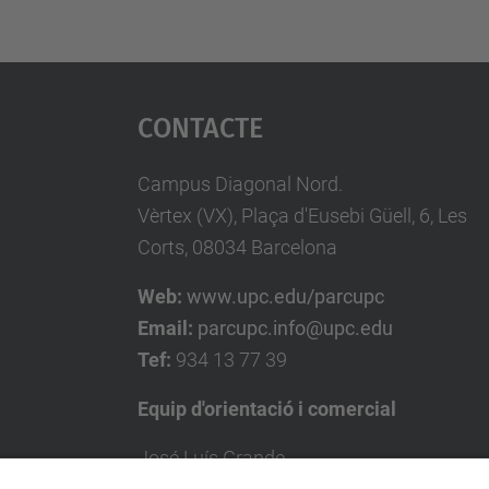
Contacte
Campus Diagonal Nord.
Vèrtex (VX), Plaça d'Eusebi Güell, 6, Les
Corts, 08034 Barcelona
Web:
www.upc.edu/parcupc
Email:
parcupc.info@upc.edu
Tef:
934 13 77 39
Equip d'orientació i comercial
José Luís Grande