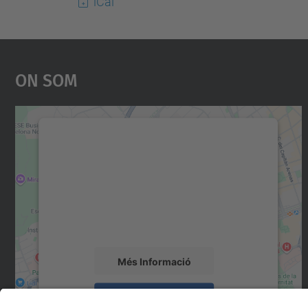
iCal
On Som
Necessitem el vostre consentiment
per carregar el servei Google Maps!
Utilitzem un servei de tercers per incrustar
contingut del mapa que pugui recollir dades
sobre la vostra activitat. Reviseu-ne els
detalls i accepteu el servei per veure el mapa.
Més Informació
Accepta