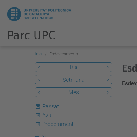
Parc UPC
Inici
Esdeveniments
Esd
<
Dia
>
<
Setmana
>
Esdev
<
Mes
>
Passat
Avui
8
Properament