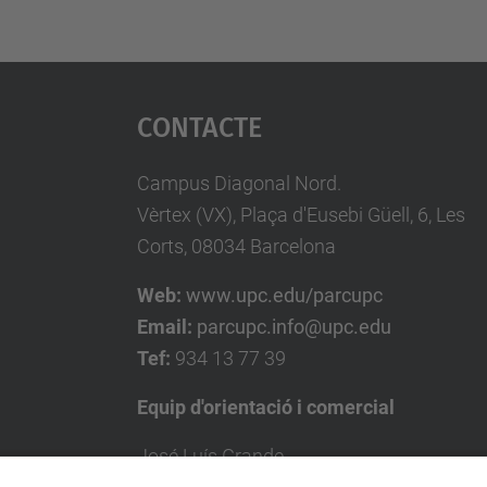
Contacte
Campus Diagonal Nord.
Vèrtex (VX), Plaça d'Eusebi Güell, 6, Les
Corts, 08034 Barcelona
Web:
www.upc.edu/parcupc
Email:
parcupc.info@upc.edu
Tef:
934 13 77 39
Equip d'orientació i comercial
José Luís Grande