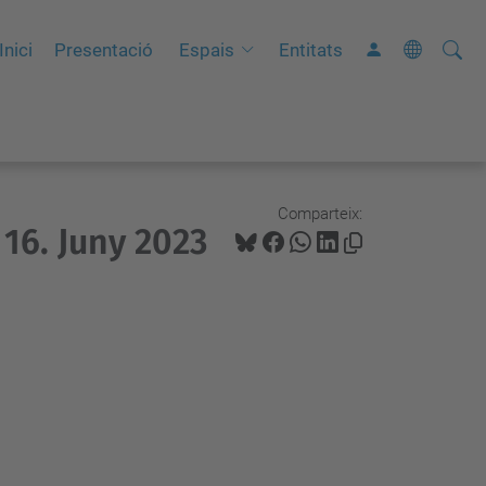
Cerca
C
Inici
Presentació
Espais
Entitats
e
r
c
a
a
Comparteix:
16. Juny 2023
v
a
n
ç
a
d
a
…