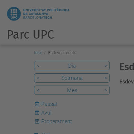
Parc UPC
Inici
Esdeveniments
Esd
<
Dia
>
<
Setmana
>
Esdev
<
Mes
>
Passat
Avui
6
Properament