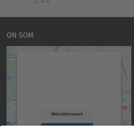
iCal
On Som
Necessitem el vostre consentiment
per carregar el servei Google Maps!
Utilitzem un servei de tercers per incrustar
contingut del mapa que pugui recollir dades
sobre la vostra activitat. Reviseu-ne els
detalls i accepteu el servei per veure el mapa.
Més Informació
Accepta