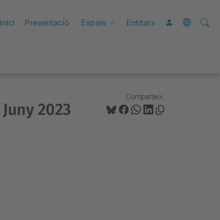
Cerca
C
Inici
Presentació
Espais
Entitats
e
r
c
a
a
Comparteix:
 Juny 2023
v
a
n
ç
a
d
a
…