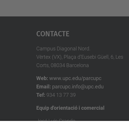
Contacte
Campus Diagonal Nord.
Vèrtex (VX), Plaça d'Eusebi Güell, 6, Les
Corts, 08034 Barcelona
Web:
www.upc.edu/parcupc
Email:
parcupc.info@upc.edu
Tef:
934 13 77 39
Equip d'orientació i comercial
José Luís Grande