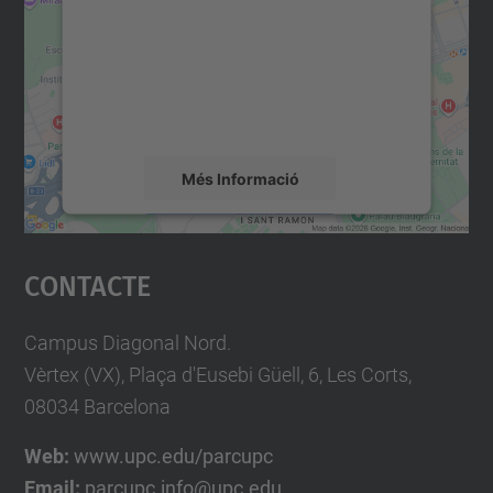
Utilitzem un servei de tercers per incrustar
contingut del mapa que pugui recollir dades
sobre la vostra activitat. Reviseu-ne els
detalls i accepteu el servei per veure el
mapa.
Més Informació
Accepta
Contacte
powered by
Usercentrics Consent
Management Platform
Campus Diagonal Nord.
Vèrtex (VX), Plaça d'Eusebi Güell, 6, Les Corts,
08034 Barcelona
Web:
www.upc.edu/parcupc
Email:
parcupc.info@upc.edu