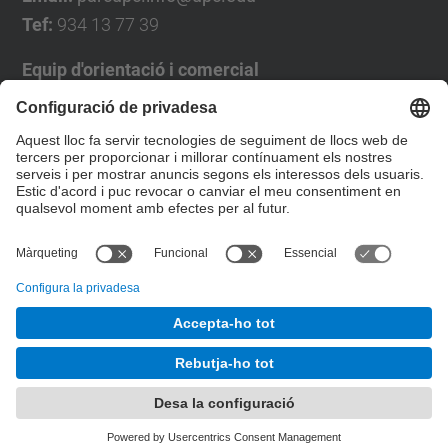
Tef:
934 13 77 39
Equip d'orientació i comercial
José Luís Grande
Tel. 93 4137194
jose.luis.grande@upc.edu
Formulari de contacte
© UPC
Desenvolupat amb
Mapa del lloc
Accessibilitat