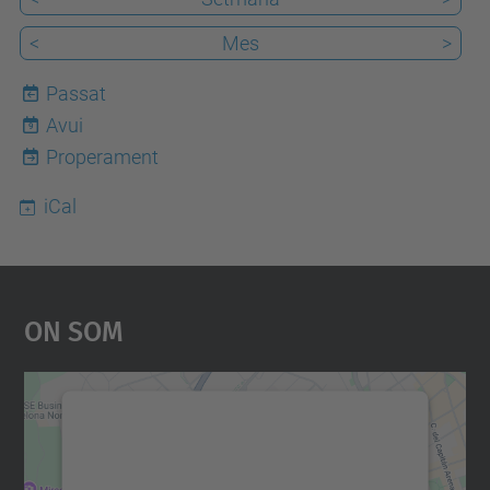
<
Mes
>
Passat
Avui
9
Properament
iCal
On Som
Necessitem el vostre
consentiment per carregar el
servei Google Maps!