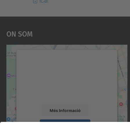
iCal
On Som
Necessitem el vostre consentiment
per carregar el servei Google Maps!
Utilitzem un servei de tercers per incrustar
contingut del mapa que pugui recollir dades
sobre la vostra activitat. Reviseu-ne els
detalls i accepteu el servei per veure el mapa.
Més Informació
Accepta