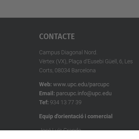
Contacte
Campus Diagonal Nord.
Vèrtex (VX), Plaça d'Eusebi Güell, 6, Les
Corts, 08034 Barcelona
Web:
www.upc.edu/parcupc
Email:
parcupc.info@upc.edu
Tef:
934 13 77 39
Equip d'orientació i comercial
José Luís Grande