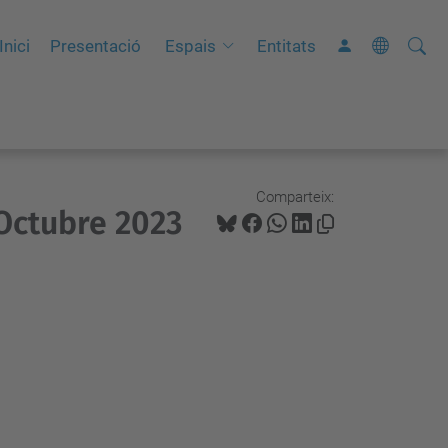
Cerca
C
Inici
Presentació
Espais
Entitats
e
r
c
a
a
Comparteix:
 Octubre 2023
v
a
n
ç
a
d
a
…