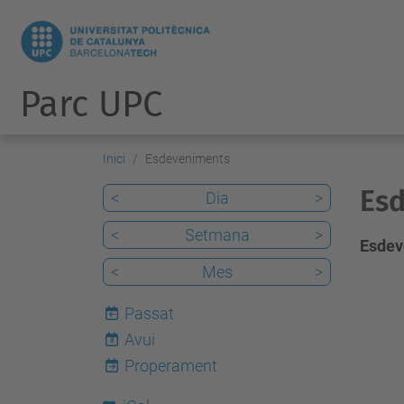
Parc UPC
Inici
Esdeveniments
Esd
<
Dia
>
<
Setmana
>
Esdev
<
Mes
>
Passat
Avui
8
Properament