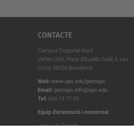
Contacte
Campus Diagonal Nord.
Vèrtex (VX), Plaça d'Eusebi Güell, 6, Les
Corts, 08034 Barcelona
Web:
www.upc.edu/parcupc
Email:
parcupc.info@upc.edu
Tef:
934 13 77 39
Equip d'orientació i comercial
José Luís Grande