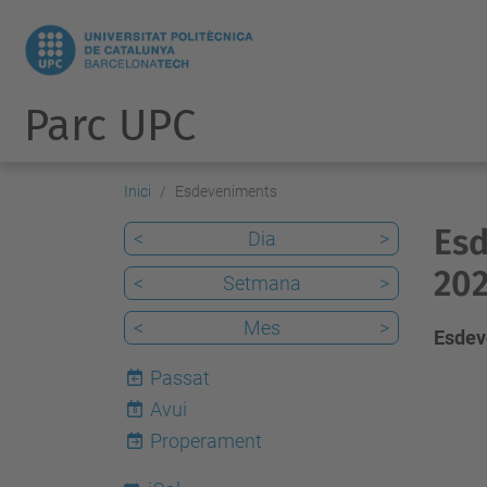
Parc UPC
Inici
Esdeveniments
Esd
<
Dia
>
20
<
Setmana
>
<
Mes
>
Esdev
Passat
Avui
8
Properament