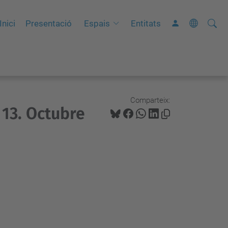
Cerca
C
Inici
Presentació
Espais
Entitats
e
r
c
a
a
Comparteix:
 13. Octubre
v
a
n
ç
a
d
a
…