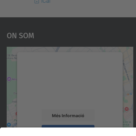
iCal
On Som
Necessitem el vostre consentiment
per carregar el servei Google Maps!
Utilitzem un servei de tercers per incrustar
contingut del mapa que pugui recollir dades
sobre la vostra activitat. Reviseu-ne els
detalls i accepteu el servei per veure el mapa.
Més Informació
Accepta