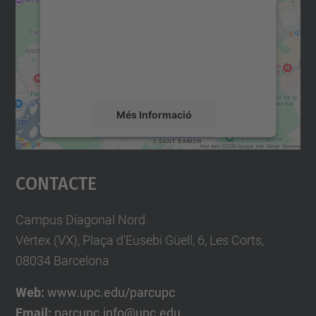
Utilitzem un servei de tercers per incrustar
contingut del mapa que pugui recollir dades
sobre la vostra activitat. Reviseu-ne els
detalls i accepteu el servei per veure el
mapa.
Més Informació
Accepta
Contacte
powered by
Usercentrics Consent
Management Platform
Campus Diagonal Nord.
Vèrtex (VX), Plaça d'Eusebi Güell, 6, Les Corts,
08034 Barcelona
Web:
www.upc.edu/parcupc
Email:
parcupc.info@upc.edu