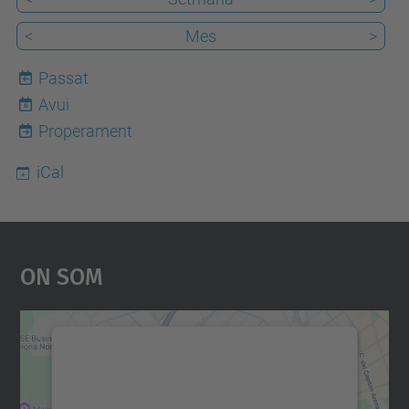
<
Mes
>
Passat
Avui
6
Properament
iCal
On Som
Necessitem el vostre
consentiment per carregar el
servei Google Maps!