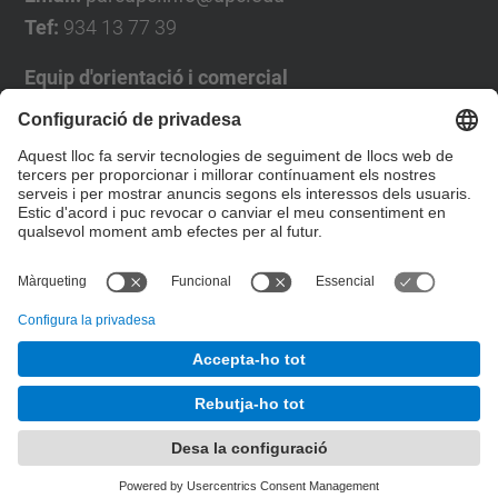
Tef:
934 13 77 39
Equip d'orientació i comercial
José Luís Grande
Tel. 93 4137194
jose.luis.grande@upc.edu
Formulari de contacte
© UPC
Desenvolupat amb
Mapa del lloc
Accessibilitat