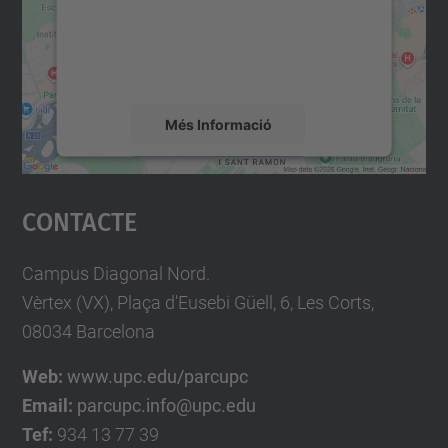
contingut del mapa que pugui recollir dades
sobre la vostra activitat. Reviseu-ne els
detalls i accepteu el servei per veure el
mapa.
Més Informació
Accepta
Contacte
powered by
Usercentrics Consent
Management Platform
Campus Diagonal Nord.
Vèrtex (VX), Plaça d'Eusebi Güell, 6, Les Corts,
08034 Barcelona
Web:
www.upc.edu/parcupc
Email:
parcupc.info@upc.edu
Tef:
934 13 77 39