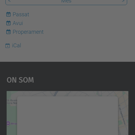
<
Mes
>
Passat
Avui
8
Properament
iCal
On Som
Necessitem el vostre
consentiment per carregar el
servei Google Maps!
Utilitzem un servei de tercers per incrustar