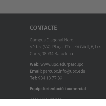
Contacte
Campus Diagonal Nord.
Vèrtex (VX), Plaça d'Eusebi Güell, 6, Les
Corts, 08034 Barcelona
Web:
www.upc.edu/parcupc
Email:
parcupc.info@upc.edu
Tef:
934 13 77 39
Equip d'orientació i comercial
José Luís Grande