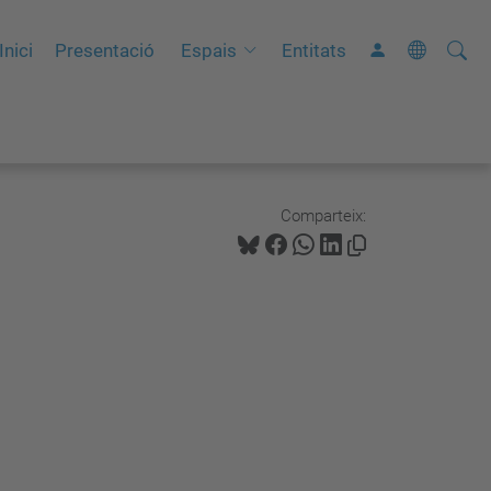
Cerca
C
Inici
Presentació
Espais
Entitats
e
r
c
a
a
Comparteix:
v
a
n
ç
a
d
a
…