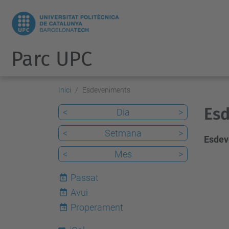
Parc UPC
Inici
Esdeveniments
Es
<
Dia
>
<
Setmana
>
Esdev
<
Mes
>
Passat
Avui
6
Properament