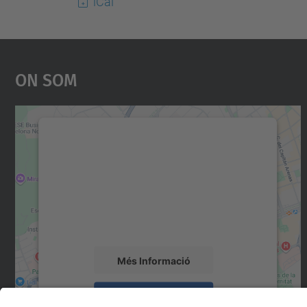
iCal
On Som
Necessitem el vostre consentiment
per carregar el servei Google Maps!
Utilitzem un servei de tercers per incrustar
contingut del mapa que pugui recollir dades
sobre la vostra activitat. Reviseu-ne els
detalls i accepteu el servei per veure el mapa.
Més Informació
Accepta