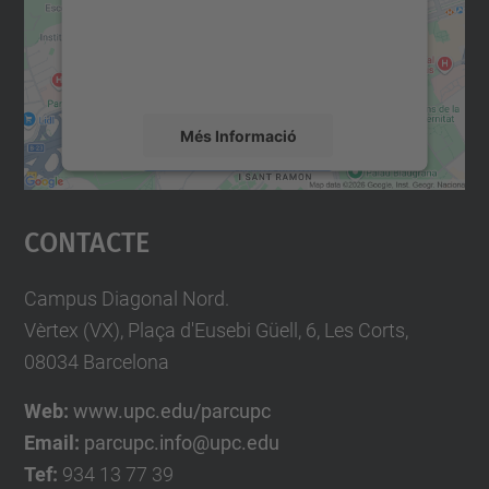
contingut del mapa que pugui recollir dades
sobre la vostra activitat. Reviseu-ne els
detalls i accepteu el servei per veure el
mapa.
Més Informació
Accepta
Contacte
powered by
Usercentrics Consent
Management Platform
Campus Diagonal Nord.
Vèrtex (VX), Plaça d'Eusebi Güell, 6, Les Corts,
08034 Barcelona
Web:
www.upc.edu/parcupc
Email:
parcupc.info@upc.edu
Tef:
934 13 77 39