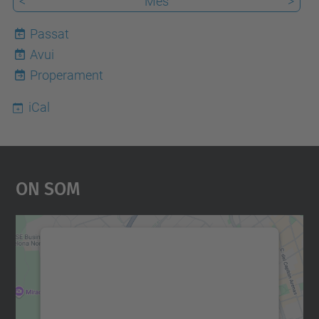
<
Mes
>
Passat
Avui
6
Properament
iCal
On Som
Necessitem el vostre
consentiment per carregar el
servei Google Maps!
Utilitzem un servei de tercers per incrustar