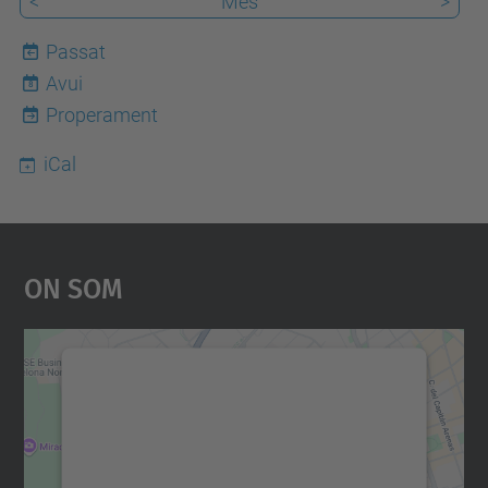
<
Mes
>
Passat
Avui
8
Properament
iCal
On Som
Necessitem el vostre
consentiment per carregar el
servei Google Maps!
Utilitzem un servei de tercers per incrustar