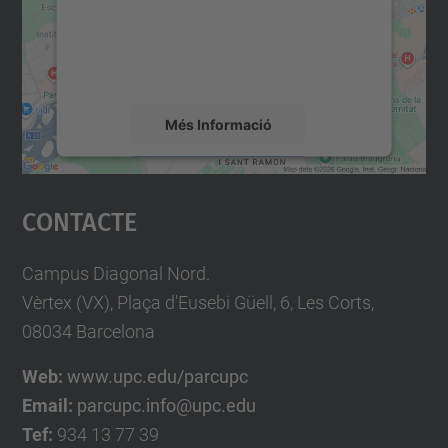
contingut del mapa que pugui recollir dades
sobre la vostra activitat. Reviseu-ne els
detalls i accepteu el servei per veure el
mapa.
Més Informació
Accepta
Contacte
powered by
Usercentrics Consent
Management Platform
Campus Diagonal Nord.
Vèrtex (VX), Plaça d'Eusebi Güell, 6, Les Corts,
08034 Barcelona
Web:
www.upc.edu/parcupc
Email:
parcupc.info@upc.edu
Tef:
934 13 77 39