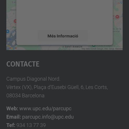
contingut del mapa que pugui recollir dades
sobre la vostra activitat. Reviseu-ne els
detalls i accepteu el servei per veure el
mapa.
Més Informació
Accepta
Contacte
powered by
Usercentrics Consent
Management Platform
Campus Diagonal Nord.
Vèrtex (VX), Plaça d'Eusebi Güell, 6, Les Corts,
08034 Barcelona
Web:
www.upc.edu/parcupc
Email:
parcupc.info@upc.edu
Tef:
934 13 77 39