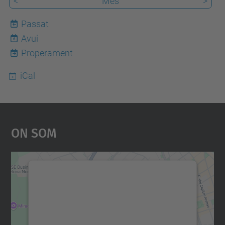
<
Mes
>
Passat
Avui
6
Properament
iCal
On Som
Necessitem el vostre
consentiment per carregar el
servei Google Maps!
Utilitzem un servei de tercers per incrustar